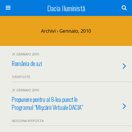
Dacia Iluministă
Archivi › Gennaio, 2010
31 GENNAIO 2010
România de azi
3 RISPOSTE
31 GENNAIO 2010
Propunere pentru al 8-lea punct în
Programul “Mişcării Virtuale DACIA”
NESSUNA RISPOSTA