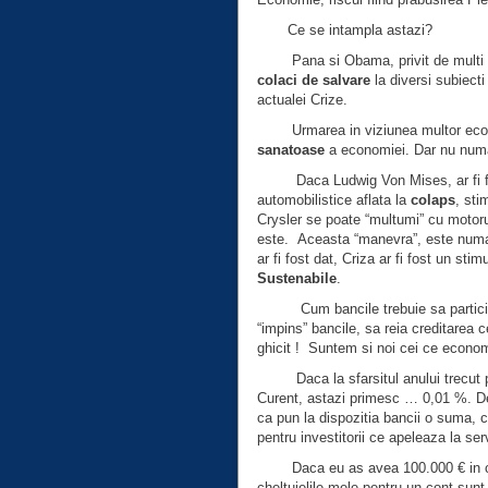
Ce se intampla astazi?
Pana si Obama, privit de multi
colaci de salvare
la diversi subiecti
actualei Crize.
Urmarea in viziunea multor econ
sanatoase
a economiei. Dar nu numa
Daca Ludwig Von Mises, ar fi fost
automobilistice aflata la
colaps
, sti
Crysler se poate “multumi” cu motoru
este. Aceasta “manevra”, este numai
ar fi fost dat, Criza ar fi fost un stim
Sustenabile
.
Cum bancile trebuie sa participe a
“impins” bancile, sa reia creditarea ce
ghicit ! Suntem si noi cei ce econo
Daca la sfarsitul anului trecut p
Curent, astazi primesc … 0,01 %. Deci
ca pun la dispozitia bancii o suma, ca
pentru investitorii ce apeleaza la servi
Daca eu as avea 100.000 € in cont
cheltuielile mele pentru un cont sunt 