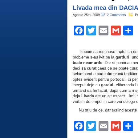
Livada mea din DACI
Agosto 25th, 2009
2 Comments
P
Facebook
Twitter
Email
Gma
C
Trebuie sa recunosc faptul ca de ca
probleme s-au ivit pe la
garduri
, un
toate neamurile
. Dar si pomii au av
deci sa
curat
ceea ce se poate cur
schimband o parte din prunii tradition
optez evident pentru portocali, ci pent
inceput deja cu
gardul
, eliberandu-l
urmand sa fie facut, dupa cum am s
deja
Livada
are un alt aspect. Imi 
vorbim de timpul in care voi culege s
Nu stiu de ce, dar scriind aceste r
Facebook
Twitter
Email
Gma
C