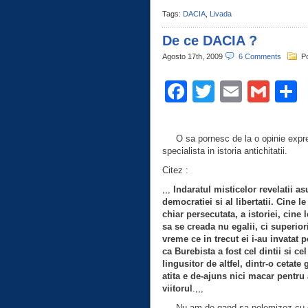
Tags:
DACIA
,
Livada
De ce DACIA ?
Agosto 17th, 2009
6 Comments
Po
Facebook
Twitter
Email
Gma
C
O sa pornesc de la o opinie expresa,
specialista in istoria antichitatii.
Citez :
,,,
Indaratul misticelor revelatii a
democratiei si al libertatii. Cine 
chiar persecutata, a istoriei, cin
sa se creada nu egalii, ci superior
vreme ce in trecut ei i-au invatat 
ca Burebista a fost cel dintii si c
lingusitor de altfel, dintr-o cetat
atita e de-ajuns nici macar pentru 
viitorul
.,,,
Nu am de gand sa polemizez cu d-na i