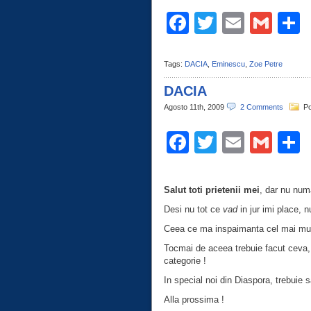
Facebook
Twitter
Email
Gma
C
Tags:
DACIA
,
Eminescu
,
Zoe Petre
DACIA
Agosto 11th, 2009
2 Comments
Po
Facebook
Twitter
Email
Gma
C
Salut toti prietenii mei
, dar nu num
Desi nu tot ce
vad
in jur imi place, 
Ceea ce ma inspaimanta cel mai mul
Tocmai de aceea trebuie facut ceva,
categorie !
In special noi din Diaspora, trebuie 
Alla prossima !