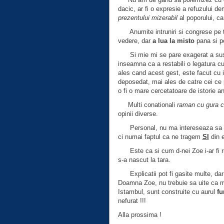
dacic, ar fi o expresie a refuzului dem
prezentului mizerabil
al poporului, c
Anumite intruniri si congrese pe tem
vedere, dar
a lua la misto
pana si pe
Si mie mi se pare exagerat a sustine
inseamna ca a restabili o legatura c
ales cand acest gest, este facut cu 
deposedat, mai ales de catre cei ce
o fi o mare cercetatoare de istorie an
Multi conationali
raman cu gura 
opinii diverse.
Personal, nu ma intereseaza sa
ci numai faptul ca ne tragem
SI
din e
Este ca si cum d-nei Zoe i-ar fi rusi
s-a nascut la tara.
Explicatii pot fi gasite multe, dar
Doamna Zoe, nu trebuie sa uite ca 
Istambul, sunt construite cu aurul
fu
nefurat !!!
Alla prossima !