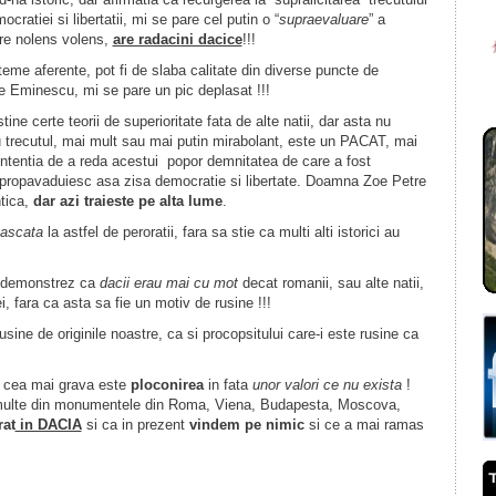
ocratiei si libertatii, mi se pare cel putin o “
supraevaluare
” a
are nolens volens,
are radacini dacice
!!!
e aferente, pot fi de slaba calitate din diverse puncte de
 Eminescu, mi se pare un pic deplasat !!!
 certe teorii de superioritate fata de alte natii, dar asta nu
u trecutul, mai mult sau mai putin mirabolant, este un PACAT, mai
intentia de a reda acestui popor demnitatea de care a fost
 propavaduiesc asa zisa democratie si libertate. Doamna Zoe Petre
tica,
dar azi traieste pe alta lume
.
cascata
la astfel de peroratii, fara sa stie ca multi alti istorici au
 demonstrez ca
dacii erau mai cu mot
decat romanii, sau alte natii,
i, fara ca asta sa fie un motiv de rusine !!!
ne de originile noastre, ca si procopsitului care-i este rusine ca
 cea mai grava este
ploconirea
in fata
unor valori ce nu exista
!
multe din monumentele din Roma, Viena, Budapesta, Moscova,
rat
in DACIA
si ca in prezent
vindem pe nimic
si ce a mai ramas