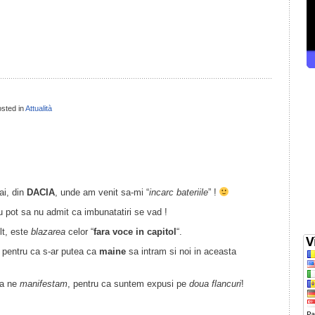
il
ondividi
sted in
Attualità
il
ondividi
ai, din
DACIA
, unde am venit sa-mi “
incarc bateriile
” !
nu pot sa nu admit ca imbunatatiri se vad !
t, este
blazarea
celor “
fara voce in capitol
“.
 pentru ca s-ar putea ca
maine
sa intram si noi in aceasta
sa ne
manifestam
, pentru ca suntem expusi pe
doua flancuri
!