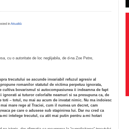
sted in
Attualità
il
ondividi
 cu o autoritate de loc neglijabila, de d-na Zoe Petre,
supra trecutului se ascunde invariabil refuzul agresiv al
le propune romanilor statutul de victima perpetuu ignorata,
e le cultiva bovarismul si autocompasiunea ii indeamna de fapt
ii ignorati ai tuturor celorlalte neamuri si sa presupuna ca, de
pe toti – totul, nu mai au acum de invatat nimic. Nu ma indoiesc
el mai mare rege al Traciei, cum il numea un decret, cam
e greaca pe care o adusese sub stapinirea lui. Dar nu cred ca
a-mi intelege trecutul, cu atit mai putin pentru a-mi hotari
storic, dar afirmatia ca recurgerea la “supralicitarea” trecutului