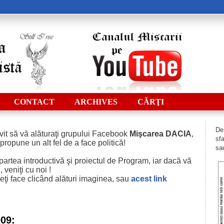
CONTACT
ARCHIVES
CĂRŢI
De 
vit să vă alăturaţi grupului Facebook
Mişcarea DACIA
,
sfa
 propune un alt fel de a face politică!
sau
i partea introductivă şi proiectul de Program, iar dacă vă
 veniţi cu noi !
eţi face clicând alături imaginea, sau
acest
link
009: