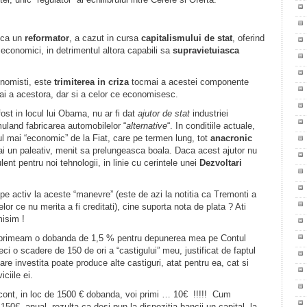
 ca un
reformator
, a cazut in cursa
capitalismului de stat
, oferind
 economici, in detrimentul altora capabili sa
supravietuiasca
omisti, este
trimiterea in criza
tocmai a acestei componente
i a acestora, dar si a celor ce economisesc.
 in locul lui Obama, nu ar fi dat
ajutor de stat
industriei
muland fabricarea automobilelor “
alternative
“. In conditiile actuale,
l mai “economic” de la Fiat, care pe termen lung, tot
anacronic
 un paleativ, menit sa prelungeasca boala. Daca acest ajutor nu
ulent pentru noi tehnologii, in linie cu cerintele unei
Dezvoltari
ctiv la aceste “manevre” (este de azi la notitia ca Tremonti a
lor ce nu merita a fi creditati), cine suporta nota de plata ? Ati
misim !
rimeam o dobanda de 1,5 % pentru depunerea mea pe Contul
 o scadere de 150 de ori a “castigului” meu, justificat de faptul
re investita poate produce alte castiguri, atat pentru ea, cat si
ciile ei.
, in loc de 1500 € dobanda, voi primi … 10€ !!!!! Cum
150€ anual, rezulta ca desi pun la dispozitia bancii un capital, la