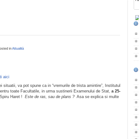
il
ondividi
osted in
Attualità
il
ondividi
i aici
 situatii, va pot spune ca in “vremurile de trista amintire”, Institutul
ntru toate Facultatile, in urma sustinerii Examenului de Stat,
a 25-
 Spiru Haret !
Este de ras, sau de plans ?
Asa se explica si multe
il
ondividi