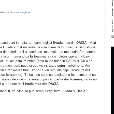
A
osted in
Senza categoria
il
ondividi
nd sunt in Italia, am cam neglijat
livada
mea din
DACIA
. Mari
de Livada a fost napadita de o multime de
buruieni si arbusti de
ut de suferit, unii uscandu-se, mai mult sau mai putin. Am hotarat
ata acum, urmand ca
la toamna
, sa completez opera, inclusiv
ali, cu alti pomi fructiferi (prea multa tuica in DACIA !). Nu o sa
ru meri, peri, nuci, ciresi, visini, toate
soiuri autohtone
. Am
 din stransoarea
buruienilor
si cu ramurile deja uscate (restul
pus
la toamna
). Trebuie sa spun ca rezultatul a fost uimitor si ca
imaginez deja cum va arata dupa
campania din toamna
, ca sa nu
i alte fructe din
Livada mea din DACIA
.
anduri, imi vine sa pun semnul egal intre
Livada
si
Dacia !
il
ondividi