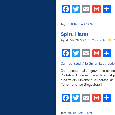
Facebook
Twitter
Email
Gma
C
Tags:
DACIA
,
DIASPORA
Spiru Haret
Agosto 5th, 2009
No Comments
P
Facebook
Twitter
Email
Gma
C
Cum se “studia” la Spiru Haret, vedet
Ca sa puteti realiza gravitatea acestei
Politehnic Bucuresti, acorda
anual
pe
a parte
din Diplomele “
eliberate
” de
“
fenomene
” pe Blogosfera !
Facebook
Twitter
Email
Gma
C
Tags:
frauda
,
Spiru Haret