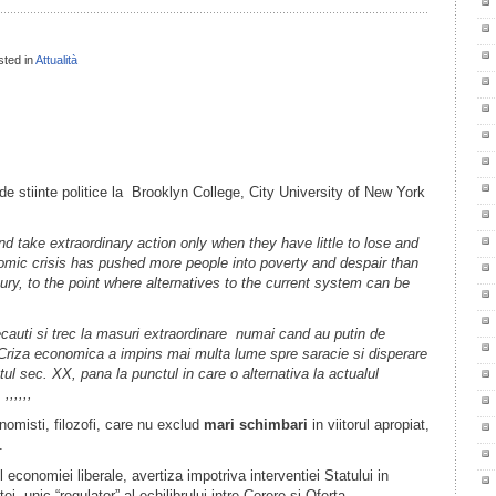
sted in
Attualità
il
ondividi
de stiinte politice la Brooklyn College, City University of New York
nd take extraordinary action only when they have little to lose and
omic crisis has pushed more people into poverty and despair than
ury, to the point where alternatives to the current system can be
ecauti si trec la masuri extraordinare numai cand au putin de
 Criza economica a impins mai multa lume spre saracie si disperare
ul sec. XX, pana la punctul in care o alternativa la actualul
,,,,,,
omisti, filozofi, care nu exclud
mari schimbari
in viitorul apropiat,
.
ul economiei liberale, avertiza impotriva interventiei Statului in
i, unic “regulator” al echilibrului intre Cerere si Oferta.