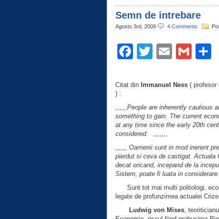
Semn de intrebare
Agosto 3rd, 2009
4 Comments
Po
Facebook
Twitter
Email
Gma
C
Citat din
Immanuel Ness
( profesor 
) :
,,,,,,
People are inherently cautious a
something to gain. The current econ
at any time since the early 20th cent
considered. ,,,,,,,
,,,,,, Oamenii sunt in mod inerent pr
pierdut si ceva de castigat. Actuala
decat oricand, incepand de la inceput
Sistem, poate fi luata in considerare. 
Sunt tot mai multi politologi, econ
legate de profunzimea actualei Crize
Ludwig von Mises
, teoritician
Economie, riscul fiind prabusirea Piete