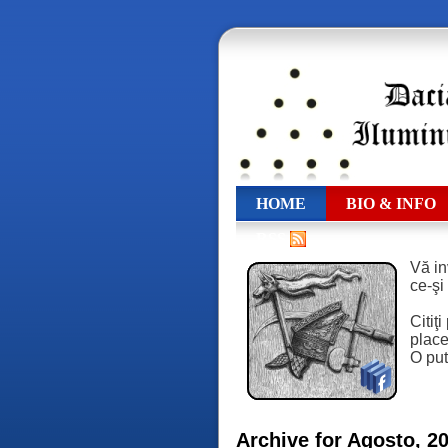
HOME
BIO & INFO
RSS
Vă in
ce-şi
Citiţ
place,
O put
Archive for Agosto, 2