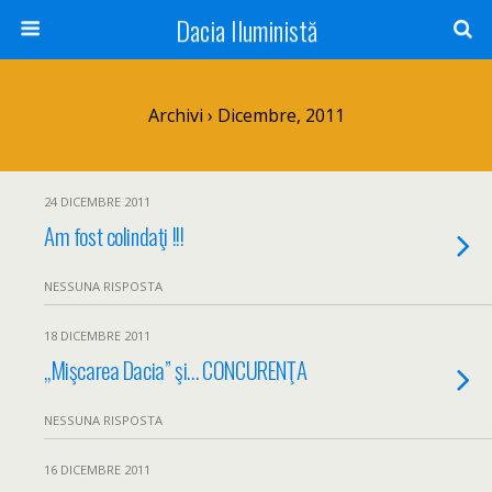
Dacia Iluministă
Archivi › Dicembre, 2011
24 DICEMBRE 2011
Am fost colindaţi !!!
NESSUNA RISPOSTA
18 DICEMBRE 2011
„Mişcarea Dacia” şi… CONCURENŢA
NESSUNA RISPOSTA
16 DICEMBRE 2011