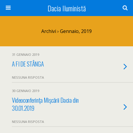
Dacia Iluministă
Archivi › Gennaio, 2019
31 GENNAIO 2019
A FI DE STÂNGA
NESSUNA RISPOSTA
30 GENNAIO 2019
Videoconferinţa Mişcării Dacia din
30.01.2019
NESSUNA RISPOSTA