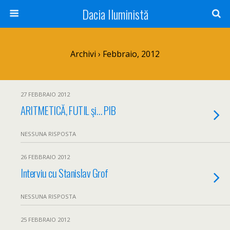
Dacia Iluministă
Archivi › Febbraio, 2012
27 FEBBRAIO 2012
ARITMETICĂ, FUTIL şi… PIB
NESSUNA RISPOSTA
26 FEBBRAIO 2012
Interviu cu Stanislav Grof
NESSUNA RISPOSTA
25 FEBBRAIO 2012