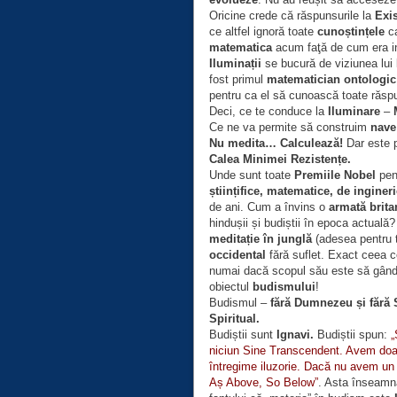
Oricine crede că răspunsurile la
Exis
ce altfel ignoră toate
cunoștințele
ca
matematica
acum faţă de cum era i
Iluminații
se bucură de viziunea lui
fost primul
matematician ontologic
pentru ca el să cunoască toate răsp
Deci, ce te conduce la
Iluminare
–
Ce ne va permite să construim
nave
Nu medita… Calculează!
Dar este p
Calea Minimei Rezistențe.
Unde sunt toate
Premiile Nobel
pen
științifice, matematice, de ingineri
de ani. Cum a învins o
armată brita
hindușii și budiștii în epoca actual
meditație în junglă
(adesea pentru tu
occidental
fără suflet. Exact ceea 
numai dacă scopul său este să gând
obiectul
budismului
!
Budismul –
fără Dumnezeu și fără 
Spiritual.
Budiștii sunt
Ignavi.
Budiștii spun:
„
niciun Sine Transcendent. Avem doar
întregime iluzorie. Dacă nu avem un S
Aș Above, So Below”
. Asta înseamn