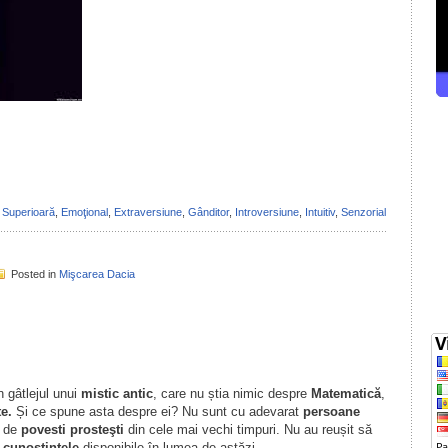
il
ondividi
 Superioară
,
Emoţional
,
Extraversiune
,
Gânditor
,
Introversiune
,
Intuitiv
,
Senzorial
Posted in
Mişcarea Dacia
il
ondividi
 gâtlejul unui
mistic antic
, care nu știa nimic despre
Matematică
,
te.
Și ce spune asta despre ei? Nu sunt cu adevarat
persoane
i de
povesti prosteşti
din cele mai vechi timpuri. Nu au reușit să
e
cunoștințele
disponibile în lumea de astăzi.