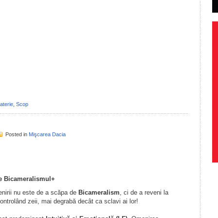
il
ondividi
aterie
,
Scop
Posted in
Mişcarea Dacia
il
ondividi
re Bicameralismul+
enirii nu este de a scăpa de
Bicameralism
, ci de a reveni la
ontrolând zeii, mai degrabă decât ca sclavi ai lor!