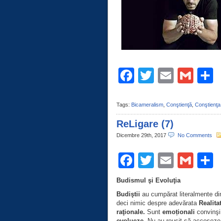
Facebook
Twitter
Email
Gma
C
Tags:
Bicameralism
,
Conştienţă
,
Conştienţa
ReLigare (7)
Dicembre 29th, 2017
No Comments
Facebook
Twitter
Email
Gma
C
Budismul şi Evoluţia
Budiştii
au cumpărat literalmente din
deci nimic despre adevărata
Realita
raţionale.
Sunt
emoționali
convinş
evolueze
. Nu au reușit să accesez