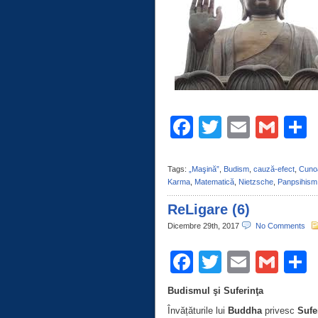
Facebook
Twitter
Email
Gma
C
Tags:
„Maşină”
,
Budism
,
cauză-efect
,
Cuno
Karma
,
Matematică
,
Nietzsche
,
Panpsihism
ReLigare (6)
Dicembre 29th, 2017
No Comments
Facebook
Twitter
Email
Gma
C
Budismul şi Suferinţa
Învățăturile lui
Buddha
privesc
Sufe