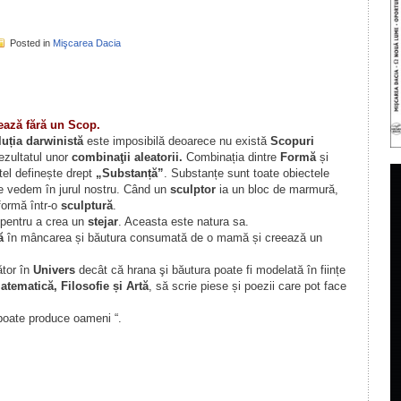
Posted in
Mişcarea Dacia
il
ondividi
ează fără un Scop.
luția darwinistă
este imposibilă deoarece nu există
Scopuri
rezultatul unor
combinaţii aleatorii.
Combinația dintre
Formă
și
tel definește drept
„Substanță”
. Substanțe sunt toate obiectele
le vedem în jurul nostru. Când un
sculptor
ia un bloc de marmură,
formă într-o
sculptură
.
 pentru a crea un
stejar
. Aceasta este natura sa.
ă
în mâncarea și băutura consumată de o mamă și creează un
ător în
Univers
decât că hrana şi băutura poate fi modelată în ființe
tematică, Filosofie și Artă
, să scrie piese și poezii care pot face
oate produce oameni “.