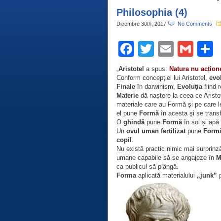
Philosophia (4)
Dicembre 30th, 2017
No Comments
Facebook
Twitter
Email
Gma
C
„
Aristotel
a spus:
Natura nu acțion
Conform concepţiei lui Aristotel,
evo
Finale
în darwinism,
Evoluţia
fiind 
Materie
dă naștere la ceea ce Aristo
materiale care au Formă şi pe care 
el pune
Formă
în acesta şi se trans
O
ghindă
pune
Formă
în sol și apă
Un
ovul uman fertilizat
pune
Form
copil
.
Nu există practic nimic mai surprinz
umane capabile să se angajeze în
Ma
ca publicul să plângă.
Forma
aplicată materialului
„junk”
p