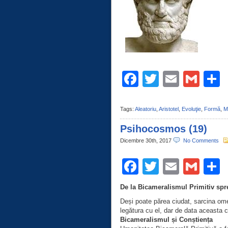
Facebook
Twitter
Email
Gma
C
Tags:
Aleatoriu
,
Aristotel
,
Evoluţie
,
Formă
,
M
Psihocosmos (19)
Dicembre 30th, 2017
No Comments
Facebook
Twitter
Email
Gma
C
De la Bicameralismul Primitiv sp
Deși poate părea ciudat, sarcina om
legătura cu el, dar de data aceasta c
Bicameralismul și Conștiența