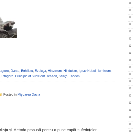
il
ondividi
aştere
,
Dante
,
Echilibtu
,
Evoluţia
,
Hilozoism
,
Hinduism
,
IgnaviNobel
,
Iluminism
,
,
Pitagora
,
Principle of Sufficient Reason
,
Ştiinţă
,
Taoism
Posted in
Mişcarea Dacia
il
ondividi
rința
și Metoda propusă pentru a pune capăt suferințelor