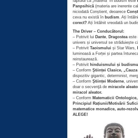
faptului că „materia” în budism este
Panpsihică
(materia are inerente cal
niciodată Conștient, deoarece
Conșt
ceva nu există în
budism
. Ați întâl
corect?
Ați întâlnit vreodată un budi
The Driver – Conducătorul:
– Potrivit lui
Dante
,
Dragostea
este 
univers și universul se străduiește c
– Potrivit
Taoismului
și Star Wars,
luminoasă a Forței și partea întuneca
reinstaurează.
– Potrivit
hinduismului și budismu
– Conform
Ştiinței Clasice, „Cauza 
dispozitiv gigantic, determinist, me
– Conform
Ştiinței Moderne
, unive
doar o secvenţă de
miracole aleator
miracol aleator.
– Conform
Matematicii Ontologice,
Principiul Rațiunii/Motivării Sufic
matematice monadice, auto-rezolv
ALEGE!