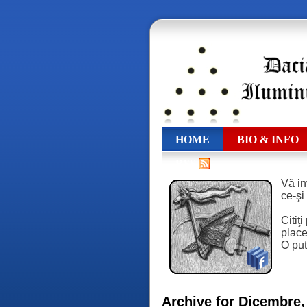
HOME
BIO & INFO
RSS
Vă in
ce-şi
Citiţ
place,
O put
Archive for Dicembre,