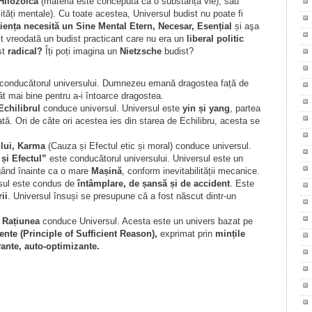
Hilozoică
(materia este concepută ca o substanță vie), sau
ități mentale). Cu toate acestea, Universul budist nu poate fi
iența necesită un Sine Mental Etern, Necesar, Esențial
și aşa
nit vreodată un budist practicant care nu era un
liberal politic
st
radical?
Îți poți imagina un
Nietzsche
budist?
conducătorul universului. Dumnezeu emană dragostea față de
ât mai bine pentru a-i întoarce dragostea.
Echilibrul
conduce universul. Universul este
yin și yang
, partea
tă. Ori de câte ori acestea ies din starea de Echilibru, acesta se
lui, Karma
(Cauza și Efectul etic și moral) conduce universul.
și Efectul”
este conducătorul universului. Universul este un
rgând înainte ca o mare
Mașină
, conform inevitabilității mecanice.
rsul este condus de
întâmplare, de șansă și de accident
. Este
ii
. Universul însuși se presupune că a fost născut dintr-un
 Rațiunea
conduce Universul. Acesta este un univers bazat pe
iente (Principle of Sufficient Reason),
exprimat prin
mințile
ante, auto-optimizante.