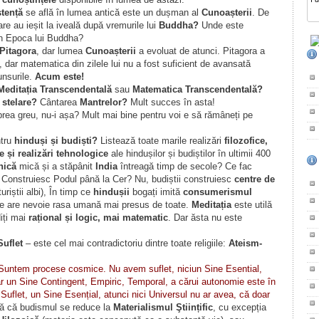
tență
se află în lumea antică este un dușman al
Cunoașterii
. De
re au ieșit la iveală după vremurile lui
Buddha?
Unde este
n Epoca lui Buddha?
Pitagora
, dar lumea
Cunoașterii
a evoluat de atunci. Pitagora a
, dar matematica din zilele lui nu a fost suficient de avansată
unsurile.
Acum este!
Meditația Transcendentală
sau
Matematica Transcendentală?
 stelare?
Cântarea
Mantrelor?
Mult succes în asta!
rea greu, nu-i așa? Mult mai bine pentru voi e să rămâneți pe
tru
hinduși și budiști?
Listează toate marile realizări
filozofice,
e și realizări tehnologice
ale hindușilor și budiștilor în ultimii 400
nică
mică și a stăpânit
India
întreagă timp de secole? Ce fac
ă? Construiesc Podul până la Cer? Nu, budiștii construiesc
centre de
riștii albi), În timp ce
hindușii
bogați imită
consumerismul
ce are nevoie rasa umană mai presus de toate.
Meditația
este utilă
iți mai
rațional și logic, mai matematic
. Dar ăsta nu este
Suflet
– este cel mai contradictoriu dintre toate religiile:
Ateism-
Suntem procese cosmice. Nu avem suflet, niciun Sine Esential,
 un Sine Contingent, Empiric, Temporal, a cărui autonomie este în
uflet, un Sine Esențial, atunci nici Universul nu ar avea, că doar
ă că budismul se reduce la
Materialismul Ştiințific
, cu excepția