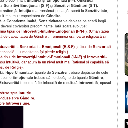
fost predominant
Intuitivă și Emoțională (I-F)
. Omenirea
pal
Senzitivi-Emoţionali (S-F)
şi
Senzitivi-Gânditori (S-T).
onștiență
,
Intuiția
s-a transferat pe largă scară la
Senzitivitate
,
ult mai mult capacitatea de
Gândire.
ă
la
Conștiența Înaltă
,
Senzitivitatea
va deplasa pe scară largă
deveni covârșitor predominante. Iată scara evoluţiei:
ină tipuri de
Introvertiţi-Intuitivi-Emoţionali (I-N-F).
(Umanitatea
sită de capacitatea de Gândire … omenirea era foarte religioasă și
travertiţi – Senzoriali – Emoţionali (E-S-F)
şi tipul de
Senzoriali
zorială … umanitatea își pierde religia.)
ă tipul de
Introvertiţi-Intuitivi-Emoţionali (I-N-F)
şi
Introvertiţi-
ou Intuitivă, dar acum la un nivel mult mai Rațional și capabilă să
s, de Religie).
ltă,
HiperUmanitate
, tipurile de
Senzitivi
trebuie depășite de cele
 tipurile
Emoţionale
trebuie să fie depășite de tipurile
Gândire
,
Extravertită
trebuie să fie înlocuită de o cultură
Introvertită
, opusul
onduse spre
Intuiție
.
conduse spre
Gândire.
spre
Introversiune.