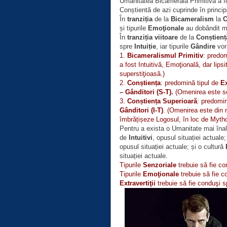
Umanitatea Bicamerală Primitivă a 
Conștientă de azi cuprinde în princi
În
tranziția
de la
Bicameralism
la
C
și tipurile
Emoţionale
au dobândit m
În
tranziția viitoare
de la
Conștienț
spre
Intuiție
, iar tipurile
Gândire
vor 
1.
Bicameralismul Primitiv
: predom
a fost Intuitivă, Emoţională, dar lip
superstiţioasă.)
2.
Conștiența
: predomină tipul de
Ex
– Gânditori (S-T).
(Omenirea este sen
3.
Conștiența Superioară
: predomin
Gânditori (I-T)
. (Omenirea este din n
îmbrățișeze Logosul, în loc de Mytho
Pentru a exista o Umanitate mai îna
de
Intuitivi
, opusul situației actuale;
opusul situației actuale; și o cultură
situației actuale.
Tipurile
Senzoriale
trebuie să fie c
Tipurile
Emoţionale
trebuie să fie 
Extravertiţii
trebuie să fie conduşi 