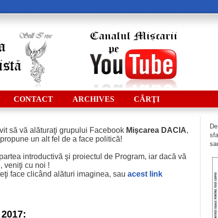
CONTACT
ARCHIVES
CĂRŢI
De 
vit să vă alăturaţi grupului Facebook
Mişcarea DACIA
,
sfa
 propune un alt fel de a face politică!
sau
i partea introductivă şi proiectul de Program, iar dacă vă
 veniţi cu noi !
eţi face clicând alături imaginea, sau
acest
link
 2017: