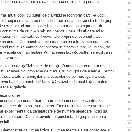
ceasta culoare care indica o inalta constiinta si o puritate
 mai multi copii cu puteri de clarviziune (conform cartii �Copii
sti copii ne invata pe noi, adultii, ce inseamna constiinta de grup
De exemplu, clima nu poate fi influentata de un singur om, de
 o constiinta de grup – nimic nou pentru unele triburi care aduc
 puternic influentata de frecventele proprii de rezonanta ale
Schumann. Dar acestea sunt exact aceleasi frecvente care sunt
i cand mai multi oameni actioneaza in sincronicitate, la unison, se
ser – acela de manifestare �in aceeasi faza�. Astfel se explica in
uenta vremea!
rmulat teoria �Civilizatiei de tip I�. O umanitate care a trecut la
e nu ar avea nici probleme de mediu, si nici lipsa de energie. Pentru
c asupra tuturor energiilor si proceselor de pe intreaga planeta.
eventualelor catastrofe! Iar o �Civilizatie de tipul II� ar putea
reaga ei galaxie.
eaza ordine
nci cand un numar foarte mare de oameni se concentreaza
u un meci de fotbal, sarbatoarea Craciunului sau alte evenimente
rat experimental ca generatoarele de numere aleatoare incep sa
ere aleatoare. Cu alte cuvinte, o constiinta de grup superioara
ediul!
au demonstrat ca lumea fizica si lumea mentala sunt conectate si