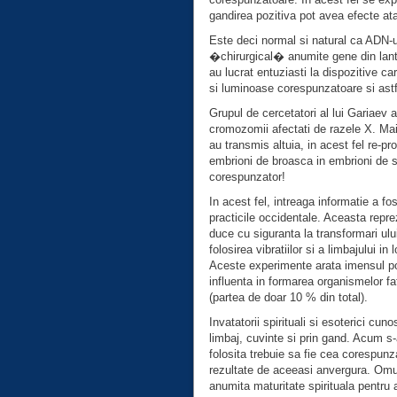
gandirea pozitiva pot avea efecte at
Este deci normal si natural ca ADN-ul
�chirurgical� anumite gene din lantul
au lucrat entuziasti la dispozitive ca
si luminoase corespunzatoare si astf
Grupul de cercetatori al lui Gariaev 
cromozomii afectati de razele X. Mai
au transmis altuia, in acest fel re-p
embrioni de broasca in embrioni de s
corespunzator!
In acest fel, intreaga informatie a fos
practicile occidentale. Aceasta reprez
duce cu siguranta la transformari ulu
folosirea vibratiilor si a limbajului 
Aceste experimente arata imensul pot
influenta in formarea organismelor f
(partea de doar 10 % din total).
Invatatorii spirituali si esoterici cu
limbaj, cuvinte si prin gand. Acum s-a
folosita trebuie sa fie cea corespun
rezultate de aceeasi anvergura. Omul
anumita maturitate spirituala pentru 