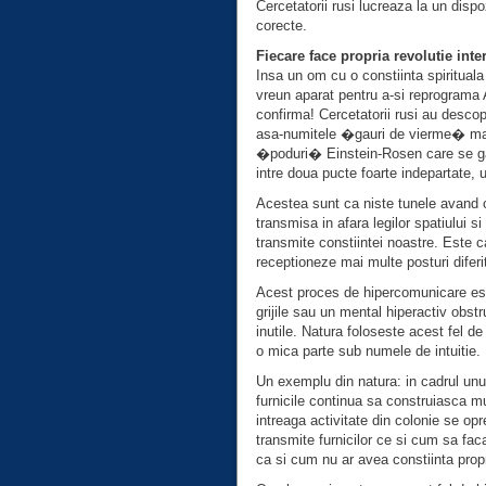
Cercetatorii rusi lucreaza la un dispo
corecte.
Fiecare face propria revolutie inte
Insa un om cu o constiinta spirituala 
vreun aparat pentru a-si reprograma A
confirma! Cercetatorii rusi au desco
asa-numitele �gauri de vierme� mag
�poduri� Einstein-Rosen care se gas
intre doua pucte foarte indepartate, u
Acestea sunt ca niste tunele avand c
transmisa in afara legilor spatiului s
transmite constiintei noastre. Este c
receptioneze mai multe posturi diferi
Acest proces de hipercomunicare este
grijile sau un mental hiperactiv obstr
inutile. Natura foloseste acest fel 
o mica parte sub numele de intuitie.
Un exemplu din natura: in cadrul unui
furnicile continua sa construiasca mu
intreaga activitate din colonie se op
transmite furnicilor ce si cum sa faca
ca si cum nu ar avea constiinta propr