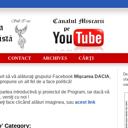
CONTACT
ARCHIVES
CĂRŢI
De 
vit să vă alăturaţi grupului Facebook
Mişcarea DACIA
,
sfa
 propune un alt fel de a face politică!
sau
i partea introductivă şi proiectul de Program, iar dacă vă
 veniţi cu noi !
eţi face clicând alături imaginea, sau
acest
link
o’ Category: