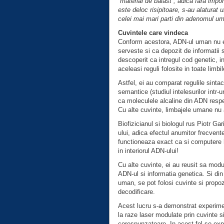
”material de balast”, adica fara impo
este deloc risipitoare, s-au alaturat u
celei mai mari parti din adenomul uma
Cuvintele care vindeca
Conform acestora, ADN-ul uman nu es
serveste si ca depozit de informatii s
descoperit ca intregul cod genetic, i
aceleasi reguli folosite in toate limb
Astfel, ei au comparat regulile sintac
semantice (studiul intelesurilor intr-
ca moleculele alcaline din ADN respec
Cu alte cuvinte, limbajele umane nu a
Biofizicianul si biologul rus Piotr Ga
ului, adica efectul anumitor frecven
functioneaza exact ca si computere h
in interiorul ADN-ului!
Cu alte cuvinte, ei au reusit sa modu
ADN-ul si informatia genetica. Si di
uman, se pot folosi cuvinte si propozi
decodificare.
Acest lucru s-a demonstrat experimen
la raze laser modulate prin cuvinte si
corespunzatoare. In acest fel se expl