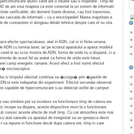
ercomunicare atunci cand are o intuitie sau o inspiratie. Timp de
 42 de ani visa noaptea ca este conectat la un sistem de informatii
te verificabile, din domenii foarte diverse, i-au fost transmise,
rata cascada de informatii – ca o enciclopedie! Marea majoritate a
le de cunoastere si atingeau detalii tehnice despre care el nu stia
za efecte spectaculoase, atat in ADN, cat si in fiinta umana.
 de ADN cu lumina laser, iar pe ecranul aparatului a aparut modelul
i cand ei au scos mostra de ADN, forma de unda nu a disparut, ci a
imente de acest fel au aratat ca forma de unda este totusi
arei camp energetic ramane. Acest efect a fost numit efectul
e� microscopice
ului si timpului obisnuit continua sa �curga� prin �gaurile de
ADN-ul este indepartat din experiment. Efectul secundar observat
mane capabile de hipercomunicare s-au detectat astfel de campuri
e sau similare pot sa inceteze sa functioneze timp de cateva ore.
 incepe sa dispara, aceste dispozitive revin la o functionare
euti cunosc aceste efecte de mult timp. Cu cat atmosfera este mai
 cu atat sansele ca aparatul de inregistrat sa se opreasca devin
-l va repune in functiune decat dupa cateva ore, timp in care