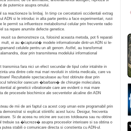
at de puternice asupra omului.
 sa reactioneze la limbaj. In timp ce cercetatorii occidentali extrag
 ADN si le introduc in alta parte pentru a face experimentari, rusii
re le permit sa influenteze metabolismul celular prin frecvente radio
el sa repare anumite defecte genetice.
a reusit sa demonstreze ca, folosind aceasta metoda, pot fi reparati
 mult, ei au �capturat� modele informationale dintr-un ADN si le-
rogramand celulele pentru un alt genom. Astfel, au transformat
alamandra, doar prin transmiterea modelului informational
t transmisa fara nici un efect secundar de tipul celor intalnite in
inta una dintre cele mai mari revolutii in stiinta medicala, care va
itoare! Rezultatele spectaculoase au fost obtinute doar prin
in locul tehnicilor oarecum �barbare� de chirurgie moleculara.
ential al geneticii vibrationale care are evident o mai mare
ata de procesele biochimice ale secventelor alcaline din ADN
nosteau de mii de ani faptul ca acest corp uman este programabil prin
 demonstrat si explicat stiintific acest lucru. Desigur, frecventa
zatoare. Si de aceea nu oricine are succes totdeauna sau nu obtine
 trebuie sa �lucreze� asupra proceselor interioare si sa obtina o
a putea stabili o comunicare directa si constienta cu ADN-ul.