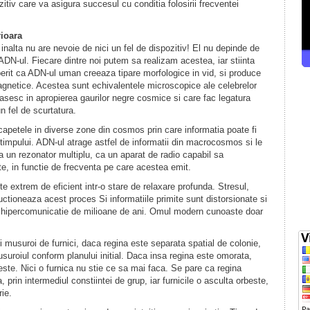
zitiv care va asigura succesul cu conditia folosirii frecventei
rioara
inalta nu are nevoie de nici un fel de dispozitiv! El nu depinde de
DN-ul. Fiecare dintre noi putem sa realizam acestea, iar stiinta
perit ca ADN-ul uman creeaza tipare morfologice in vid, si produce
netice. Acestea sunt echivalentele microscopice ale celebrelor
esc in apropierea gaurilor negre cosmice si care fac legatura
n fel de scurtatura.
apetele in diverse zone din cosmos prin care informatia poate fi
i timpului. ADN-ul atrage astfel de informatii din macrocosmos si le
a un rezonator multiplu, ca un aparat de radio capabil sa
te, in functie de frecventa pe care acestea emit.
 extrem de eficient intr-o stare de relaxare profunda. Stresul,
uctioneaza acest proces Si informatiile primite sunt distorsionate si
de hipercomunicatie de milioane de ani. Omul modern cunoaste doar
 musuroi de furnici, daca regina este separata spatial de colonie,
suroiul conform planului initial. Daca insa regina este omorata,
reste. Nici o furnica nu stie ce sa mai faca. Se pare ca regina
, prin intermediul constiintei de grup, iar furnicile o asculta orbeste,
ie.