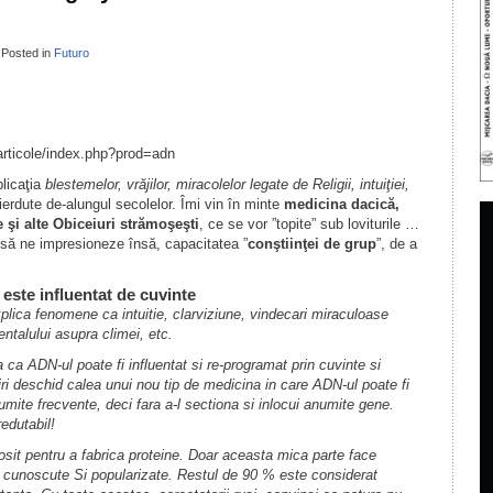
Posted in
Futuro
il
ondividi
/articole/index.php?prod=adn
licaţia
blestemelor, vrăjilor, miracolelor legate de Religii, intuiţiei,
pierdute de-alungul secolelor. Îmi vin în minte
medicina dacică,
 şi alte Obiceiuri strămoşeşti
, ce se vor ”topite” sub loviturile …
să ne impresioneze însă, capacitatea ”
conştiinţei de grup
”, de a
l este influentat de cuvinte
plica fenomene ca intuitie, clarviziune, vindecari miraculoase
ntalului asupra climei, etc.
ca ADN-ul poate fi influentat si re-programat prin cuvinte si
i deschid calea unui nou tip de medicina in care ADN-ul poate fi
umite frecvente, deci fara a-l sectiona si inlocui anumite gene.
edutabil!
it pentru a fabrica proteine. Doar aceasta mica parte face
ja cunoscute Si popularizate. Restul de 90 % este considerat