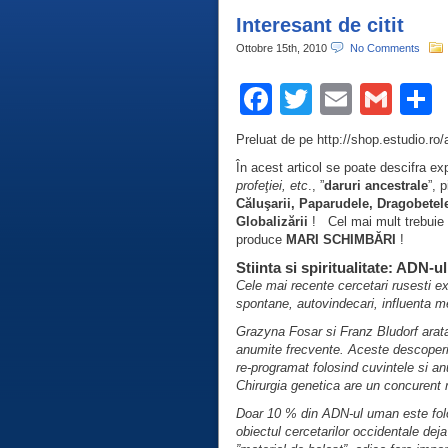
Interesant de citit
Ottobre 15th, 2010
No Comments
Facebook
Twitter
Email
Gma
C
Preluat de pe http://shop.estudio.ro
În acest articol se poate descifra exp
profeţiei, etc
., ”
daruri ancestrale
”, 
Căluşarii, Paparudele, Dragobetele
Globalizării
! Cel mai mult trebuie 
produce
MARI SCHIMBĂRI
!
Stiinta si spiritualitate: ADN-u
Cele mai recente cercetari rusesti ex
spontane, autovindecari, influenta me
Grazyna Fosar si Franz Bludorf arata 
anumite frecvente. Aceste descoperir
re-programat folosind cuvintele si an
Chirurgia genetica are un concurent r
Doar 10 % din ADN-ul uman este folos
obiectul cercetarilor occidentale de