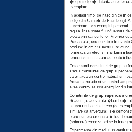
�copii indigo� datorita aurei lor de a
exemplara.
In acelasi timp, se nasc din ce in ce
indigo din China� de Paul Dong). Ace
superioara, prin exemplul personal. 
regula. Insa poate fi iunfluentata de
ploaia prin dansurile lor. Vremea este
Pamantului, asa-numitele frecvente 
produse in creierul nostru, iar atunc
formeaza un efect similar luminii la
termeni stiintifici cum se poate infl
Cercetatorii constiintei de grup au fo
stadiul constiintei de grup superioar
ca ar avea un control natural si fires
Aceasta include si un control asupra 
avea control asupra energiilor din int
Constiinta de grup superioara cre
Si acum, o adevarata �bomba�: atu
asupra unui acelasi scop (de exempl
similare ca anvergura), s-a demonst
ofere numere ordonate, in loc de num
(ordonata) creeaza ordine in intreg m
Experimente din mediul universitar 