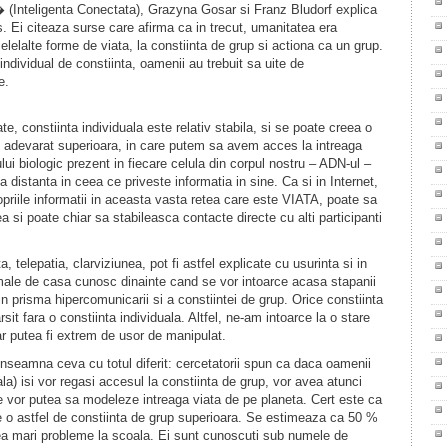
� (Inteligenta Conectata), Grazyna Gosar si Franz Bludorf explica
. Ei citeaza surse care afirma ca in trecut, umanitatea era
celelalte forme de viata, la constiinta de grup si actiona ca un grup.
ndividual de constiinta, oamenii au trebuit sa uite de
e.
e, constiinta individuala este relativ stabila, si se poate creea o
u adevarat superioara, in care putem sa avem acces la intreaga
lui biologic prezent in fiecare celula din corpul nostru – ADN-ul –
la distanta in ceea ce priveste informatia in sine. Ca si in Internet,
priile informatii in aceasta vasta retea care este VIATA, poate sa
a si poate chiar sa stabileasca contacte directe cu alti participanti
, telepatia, clarviziunea, pot fi astfel explicate cu usurinta si in
ale de casa cunosc dinainte cand se vor intoarce acasa stapanii
prin prisma hipercomunicarii si a constiintei de grup. Orice constiinta
rsit fara o constiinta individuala. Altfel, ne-am intoarce la o stare
 ar putea fi extrem de usor de manipulat.
seamna ceva cu totul diferit: cercetatorii spun ca daca oamenii
la) isi vor regasi accesul la constiinta de grup, vor avea atunci
 vor putea sa modeleze intreaga viata de pe planeta. Cert este ca
 o astfel de constiinta de grup superioara. Se estimeaza ca 50 %
ea mari probleme la scoala. Ei sunt cunoscuti sub numele de