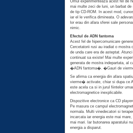
Omul experimenteaza acest fel de hip
mai multe zeci de luni, un barbat de
de tip CD-ROM. In acest mod, cunostin
iar el le verifica dimineata. O adeva
lor erau din afara sferei sale persona
nimic.
Efectul de ADN fantoma
Acest fel de hipercomunicare generea
Cercetatorii rusi au iradiat o mostra
de unda care era de asteptat. Atunc
continuat sa existe! Mai multe exper
generata de mostra indepartata, al c
�ADN fantoma�. �Gauri de vierm
Se afirma ca energia din afara spati
vierme� activate, chiar si dupa ce 
este acela ca si in jurul fiintelor u
electromagnetice inexplicabile.
Dispozitive electronice ca CD player
Pe masura ce campul electromagnetic
normala. Multi vinedecatori si terap
incarcata iar energia este mai mare,
mai mari. Iar butonarea aparatului nu
energia a disparut.