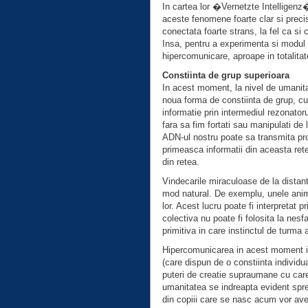
In cartea lor �Vernetzte Intelligenz
aceste fenomene foarte clar si precis
conectata foarte strans, la fel ca si 
Insa, pentru a experimenta si modul i
hipercomunicare, aproape in totalitat
Constiinta de grup superioara
In acest moment, la nivel de umanitat
noua forma de constiinta de grup, c
informatie prin intermediul rezonatoru
fara sa fim fortati sau manipulati de 
ADN-ul nostru poate sa transmita pro
primeasca informatii din aceasta rete
din retea.
Vindecarile miraculoase de la distanta
mod natural. De exemplu, unele anim
lor. Acest lucru poate fi interpretat 
colectiva nu poate fi folosita la nesfa
primitiva in care instinctul de turma
Hipercomunicarea in acest moment in
(care dispun de o constiinta individua
puteri de creatie supraumane cu care
umanitatea se indreapta evident spre
din copiii care se nasc acum vor av