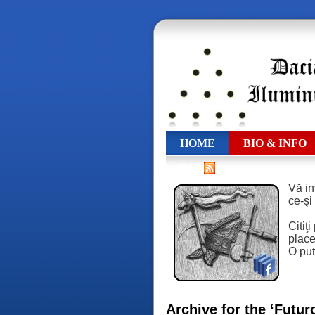
HOME
BIO & INFO
RSS
Vă in
ce-şi
Citiţ
place,
O put
Archive for the ‘Futur