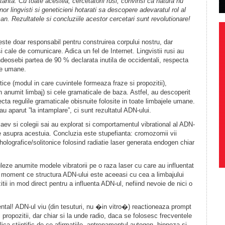
rtanta. Cu toate acestea, cercetatorii rusi, convinsi ca natura nu
nor lingvisti si geneticieni hotarati sa descopere adevaratul rol al
n. Rezultatele si concluziile acestor cercetari sunt revolutionare!
te doar responsabil pentru construirea corpului nostru, dar
i cale de comunicare. Adica un fel de Internet. Lingvistii rusi au
ndeosebi partea de 90 % declarata inutila de occidentali, respecta
ile umane.
tice (modul in care cuvintele formeaza fraze si propozitii),
un anumit limbaj) si cele gramaticale de baza. Astfel, au descoperit
ta regulile gramaticale obisnuite folosite in toate limbajele umane.
u aparut ”la intamplare”, ci sunt rezultatul ADN-ului.
riaev si colegii sai au explorat si comportamentul vibrational al ADN-
te asupra acestuia. Concluzia este stupefianta: cromozomii vii
olografice/solitonice folosind radiatie laser generata endogen chiar
leze anumite modele vibratorii pe o raza laser cu care au influentat
n moment ce structura ADN-ului este aceeasi cu cea a limbajului
tii in mod direct pentru a influenta ADN-ul, nefiind nevoie de nici o
tal! ADN-ul viu (din tesuturi, nu �in vitro�) reactioneaza prompt
 propozitii, dar chiar si la unde radio, daca se folosesc frecventele
ica stiintific de ce afirmatiile, antrenamentul autogen, hipnoza si