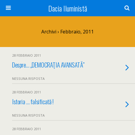
Dacia Iluministă
Archivi › Febbraio, 2011
28 FEBBRAIO 2011
Despre… „DEMOCRAŢIA AVANSATĂ”
NESSUNA RISPOSTA
28 FEBBRAIO 2011
Istoria … falsificată !
NESSUNA RISPOSTA
28 FEBBRAIO 2011