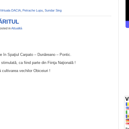
Virtuala DACIA
,
Petrache Lupu
,
Sundar Sing
LĂRITUL
osted in
Attualità
il
ondividi
nare în Spaţiul Carpato – Dunăreano – Pontic.
 stimulată, ca fiind parte din Fiinţa Naţională !
cultivarea vechilor Obiceiuri !