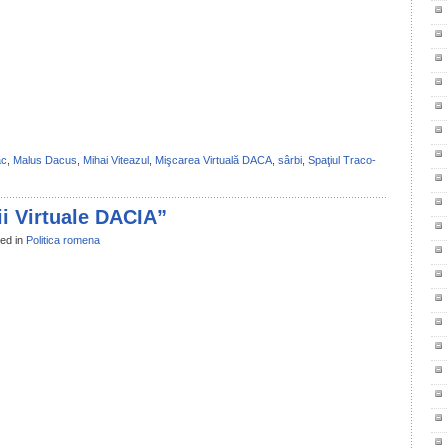
il
ondividi
ac
,
Malus Dacus
,
Mihai Viteazul
,
Mişcarea Virtuală DACA
,
sârbi
,
Spaţiul Traco-
ii Virtuale DACIA”
ed in
Politica romena
il
ondividi