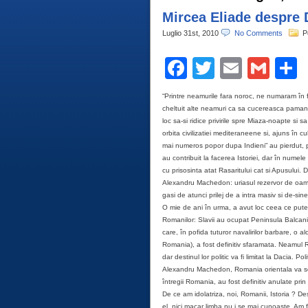
Mircea Eliade despre 
Luglio 31st, 2010
No Comments
P
Facebook
Twitter
Email
Gma
C
“Printre neamurile fara noroc, ne numaram în f
cheltuit alte neamuri ca sa cucereasca paman
loc sa-si ridice privirile spre Miaza-noapte si
orbita civilizatiei mediteraneene si, ajuns în c
mai numeros popor dupa Indieni” au pierdut, pr
au contribuit la facerea Istoriei, dar în numele
cu prisosinta atat Rasaritului cat si Apusului. 
Alexandru Machedon: uriasul rezervor de oameni,
gasi de atunci prilej de a intra masiv si de-sine
O mie de ani în urma, a avut loc ceea ce pute
Romanilor: Slavii au ocupat Peninsula Balcanica
care, în pofida tuturor navalirilor barbare, o 
Romania), a fost definitiv sfaramata. Neamul 
dar destinul lor politic va fi limitat la Dacia.
Alexandru Machedon, Romania orientala va servi 
întregii Romania, au fost definitiv anulate pri
De ce am idolatriza, noi, Romanii, Istoria ? D
el, nici macar limba nu i se mai cunoaste. Am fa