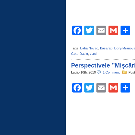
Facebook
Twitter
Email
Gma
C
Tags:
Baba Novac
,
Basarab
,
Donji Milanov
Geto-Dacic
,
vlasi
Perspectivele ”Mişcăr
Luglio 10th, 2010
1 Comment
Post
Facebook
Twitter
Email
Gma
C