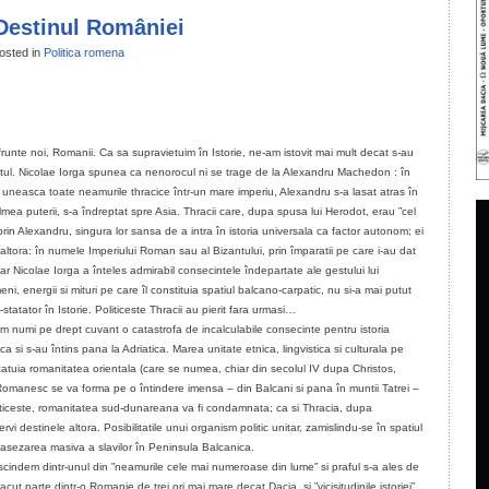
Destinul României
osted in
Politica romena
il
ondividi
runte noi, Romanii. Ca sa supravietuim în Istorie, ne-am istovit mai mult decat s-au
tul. Nicolae Iorga spunea ca nenorocul ni se trage de la Alexandru Machedon : în
 sa uneasca toate neamurile thracice într-un mare imperiu, Alexandru s-a lasat atras în
ulmea puterii, s-a îndreptat spre Asia. Thracii care, dupa spusa lui Herodot, erau ”cel
in Alexandru, singura lor sansa de a intra în istoria universala ca factor autonom; ei
 altora: în numele Imperiului Roman sau al Bizantului, prin împaratii pe care i-au dat
Dar Nicolae Iorga a înteles admirabil consecintele îndepartate ale gestului lui
 energii si mituri pe care îl constituia spatiul balcano-carpatic, nu si-a mai putut
-statator în Istorie. Politiceste Thracii au pierit fara urmasi…
m numi pe drept cuvant o catastrofa de incalculabile consecinte pentru istoria
 si s-au întins pana la Adriatica. Marea unitate etnica, lingvistica si culturala pe
alcatuia romanitatea orientala (care se numea, chiar din secolul IV dupa Christos,
Romanesc se va forma pe o întindere imensa – din Balcani si pana în muntii Tatrei –
 Politiceste, romanitatea sud-dunareana va fi condamnata; ca si Thracia, dupa
destinele altora. Posibilitatile unui organism politic unitar, zamislindu-se în spatiul
n asezarea masiva a slavilor în Peninsula Balcanica.
escindem dintr-unul din ”neamurile cele mai numeroase din lume” si praful s-a ales de
cut parte dintr-o Romanie de trei ori mai mare decat Dacia, si ”vicisitudinile istoriei”