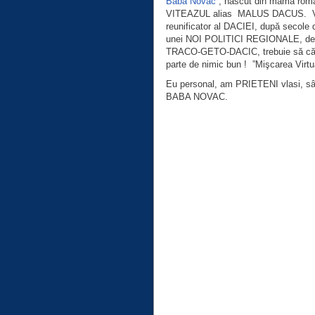
Baba Novac
, născut din mamă românc
VITEAZUL alias MALUS DACUS. Viaţa 
reunificator al DACIEI, după secole de
unei NOI POLITICI REGIONALE, de pri
TRACO-GETO-DACIC, trebuie să c
parte de nimic bun ! ”Mişcarea Virtua
Eu personal, am PRIETENI vlasi, sârb
BABA NOVAC.