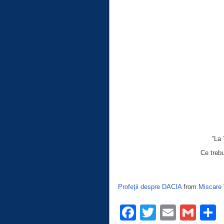
”La 
Ce treb
Profeţii despre DACIA
from
Miscare 
Facebook
Twitter
Email
Gma
C