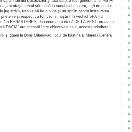
ă din familia Basarabilor şi tată sârb, a fost general al lui MIHAI
şi ataşamentul său până la sacrificiul suprem, faţă de primul
 jug străin, trebuie să fie o pildă şi un sprijin pentru instaurarea
etenie şi respect cu toţi vecinii noştri ! În vechiul SPAŢIU
ăutăm RENAŞTEREA, deoarece se pare că DE LA VEST, nu avem
lă DACIA” are această între obiectivele sale, această prioritate !
i şi ţigani la Donji Milanovac, locul de baştină ai Marelui General