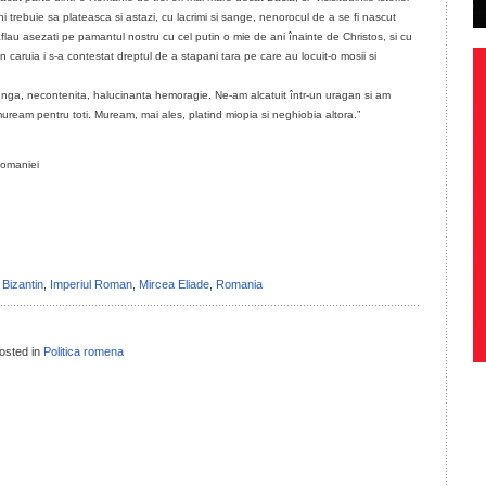
trebuie sa plateasca si astazi, cu lacrimi si sange, nenorocul de a se fi nascut
lau asezati pe pamantul nostru cu cel putin o mie de ani înainte de Christos, si cu
caruia i s-a contestat dreptul de a stapani tara pe care au locuit-o mosii si
unga, necontenita, halucinanta hemoragie. Ne-am alcatuit într-un uragan si am
 muream pentru toti. Muream, mai ales, platind miopia si neghiobia altora.”
 Romaniei
il
ondividi
 Bizantin
,
Imperiul Roman
,
Mircea Eliade
,
Romania
osted in
Politica romena
il
ondividi