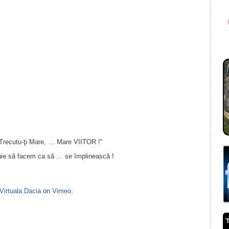
Trecutu-ţi Mare, … Mare VIITOR !”
uie să facem ca să … se împlinească !
Virtuala Dacia
on
Vimeo
.
il
ondividi