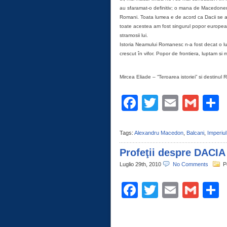
au sfaramat-o definitiv; o mana de Macedoneni 
Romani. Toata lumea e de acord ca Dacii se af
toate acestea am fost singurul popor european 
stramosii lui.
Istoria Neamului Romanesc n-a fost decat o l
crescut în vifor. Popor de frontiera, luptam si
Mircea Eliade – “Teroarea istoriei” si destinul
Facebook
Twitter
Email
Gma
C
Tags:
Alexandru Macedon
,
Balcani
,
Imperiul
Profeţii despre DACIA
Luglio 29th, 2010
No Comments
P
Facebook
Twitter
Email
Gma
C