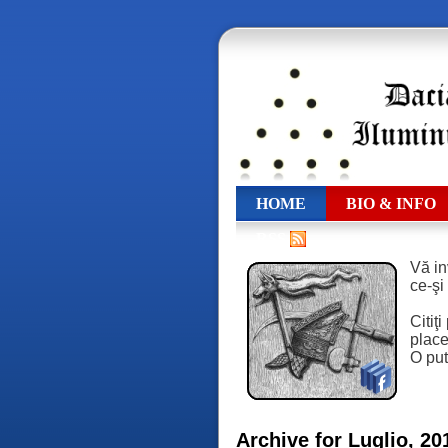
HOME
BIO & INFO
RSS
Vă in
ce-şi
Citiţ
place,
O put
Archive for Luglio, 20