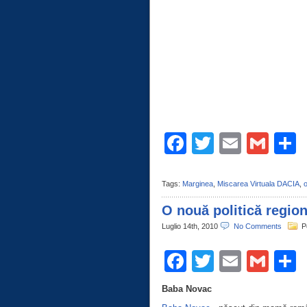
Facebook
Twitter
Email
Gma
C
Tags:
Marginea
,
Miscarea Virtuala DACIA
,
o
O nouă politică region
Luglio 14th, 2010
No Comments
P
Facebook
Twitter
Email
Gma
C
Baba Novac