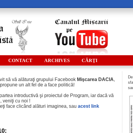
CONTACT
ARCHIVES
CĂRŢI
De 
vit să vă alăturaţi grupului Facebook
Mişcarea DACIA
,
sfa
 propune un alt fel de a face politică!
sau
i partea introductivă şi proiectul de Program, iar dacă vă
 veniţi cu noi !
eţi face clicând alături imaginea, sau
acest
link
10: