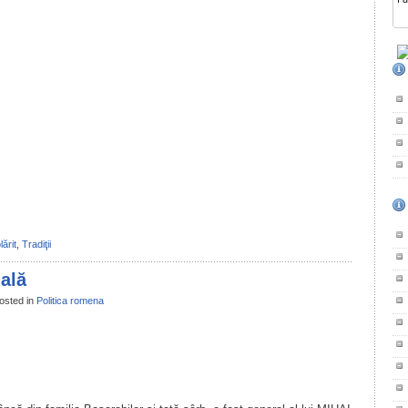
il
ondividi
lărit
,
Tradiţii
ală
osted in
Politica romena
il
ondividi