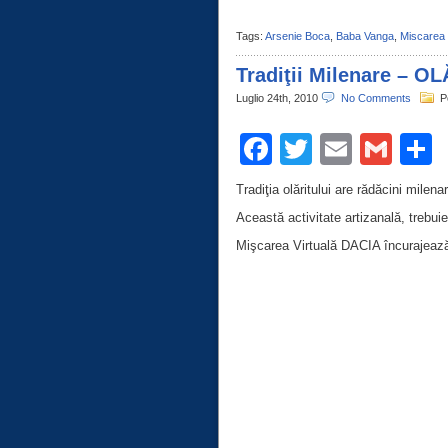
Tags:
Arsenie Boca
,
Baba Vanga
,
Miscarea 
Tradiţii Milenare – O
Luglio 24th, 2010
No Comments
P
Facebook
Twitter
Email
Gma
C
Tradiţia olăritului are rădăcini mile
Această activitate artizanală, trebuie
Mişcarea Virtuală DACIA încurajează 