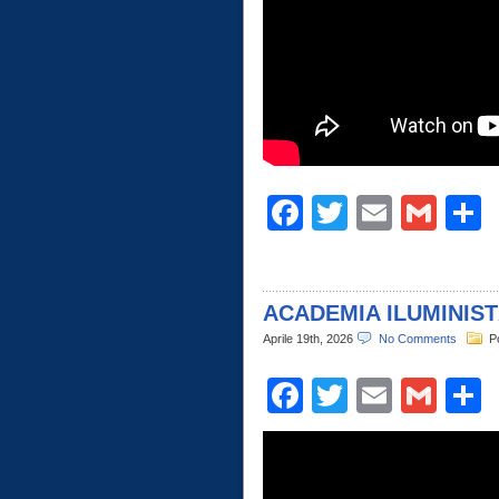
Facebook
Twitter
Email
Gma
C
ACADEMIA ILUMINIST
Aprile 19th, 2026
No Comments
P
Facebook
Twitter
Email
Gma
C