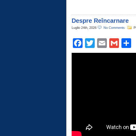
Despre Reîncarnare
Luglio 24th, 2026
No Comments
P
Facebook
Twitter
Email
Gma
C