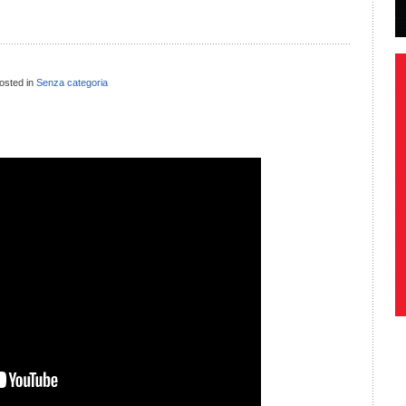
osted in
Senza categoria
il
ondividi