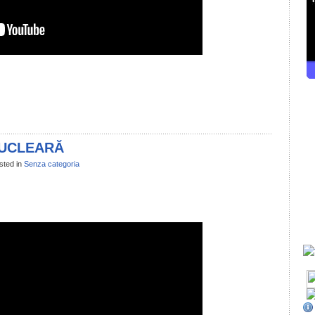
il
ondividi
NUCLEARĂ
sted in
Senza categoria
il
ondividi