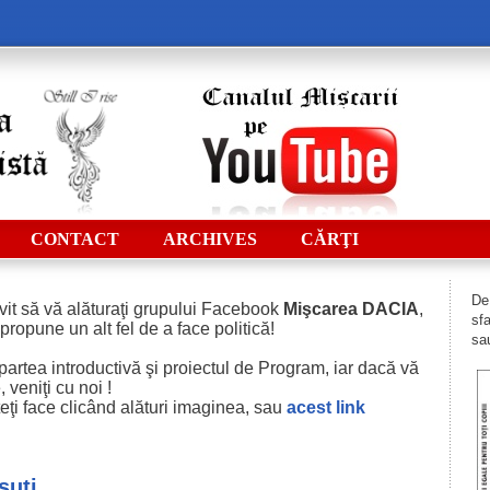
CONTACT
ARCHIVES
CĂRŢI
De 
vit să vă alăturaţi grupului Facebook
Mişcarea DACIA
,
sfa
 propune un alt fel de a face politică!
sau
i partea introductivă şi proiectul de Program, iar dacă vă
 veniţi cu noi !
eţi face clicând alături imaginea, sau
acest
link
suți