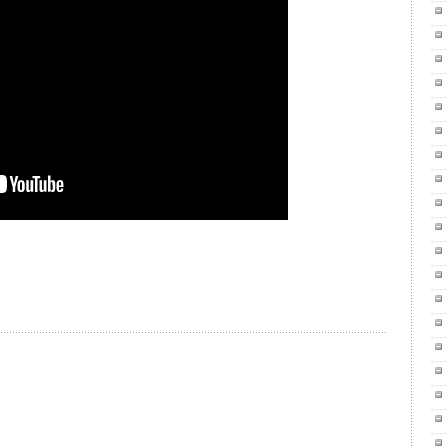
il
ondividi