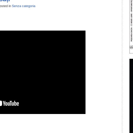
osted in
Senza categoria
il
ondividi
il
ondividi