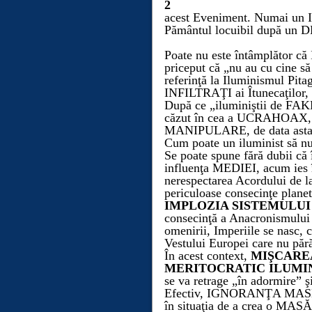
2
acest Eveniment.
Numai un 
Pământul locuibil după 
Poate nu este întâmplător că 
priceput că „nu au cu cine să
referinţă la Iluminismul P
INFILTRAŢI ai
Îtunecaţilor
,
După ce „iluminiştii de F
căzut în cea a UCRAHOAX
MANIPULARE, de data asta 
Cum poate un iluminist să
Se poate spune fără dubii că 
influenţa MEDIEI, acum ies în 
nerespectarea Acordului de la
periculoase consecinţe planet
IMPLOZIA SISTEMULUI
consecinţă a Anacronismului 
omenirii, Imperiile se nasc,
c
Vestului Europei
care
nu pără
În acest context,
MIŞCAR
MERITOCRA
TIC
ILUMIN
se va retrage „în adormire”
Efectiv, IGNORANŢA MASEL
în situaţia de a crea o M