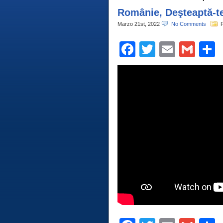
Românie, Deşteaptă-te
Marzo 21st, 2022
No Comments
P
Facebook
Twitter
Email
Gma
C