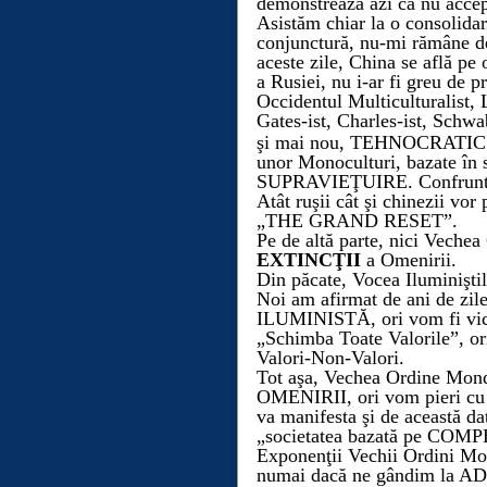
demonstrează azi că nu acce
Asistăm chiar la o consolidare
conjunctură, nu-mi rămâne d
aceste zile, China se află pe
a Rusiei, nu i-ar fi greu de p
Occidentul Multiculturalist, 
Gate
s
-ist, Charles-ist
, Schwab
şi mai nou,
TEHN
OCRATI
unor Monoculturi, bazate î
SUPRAVIEŢUIRE
.
Confrunt
Atât ruşii cât şi chinezii vor
„THE GRAND RESET”.
Pe de altă parte, nici Veche
EXTINCŢII
a Omenirii.
Din păcate,
Vocea Iluminiştil
Noi am afirmat de ani de zi
ILUMINISTĂ, ori vom fi vict
„Schimba Toate Valorile”, ori
Valori-Non-Valori.
Tot aşa, Vechea Ordine Mo
OMENIRII, ori vom pieri cu 
va manifesta şi de această 
„societatea bazată pe COM
Exponenţii Vechii Ordini Mo
numai dacă ne gândim la
AD