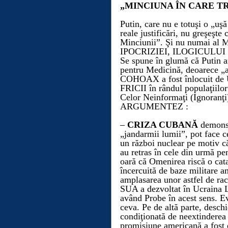
„MINCIUNA ÎN CARE T
Pu
t
in, care nu e totuşi o „uşă
reale justificări, nu greşeşt
Minciunii”. Şi nu numai al 
IPOCRIZIEI, ILOGICULUI 
Se spune în glumă că Pu
t
in a
pentru Medicină, deoarece „
COHOAX a fost înlocuit de
FRICII în rândul populaţiil
Celor Neinformaţi (Ignoranţi) 
ARGUMENTEZ :
–
CRIZA CUBANĂ
demons
„jandarm
ii
lumii”, po
t
face c
un război
nuclear
pe motiv că
au retras în cele din urmă pe
oară că Omenirea riscă o cat
încercuită de baze militare 
amplasarea unor astfel de rac
SUA a dezvoltat în Ucraina 
având Probe în acest sens.
Ev
ceva. Pe de altă parte, desch
condiţionată de neextinderea
promisiune americană a fost 