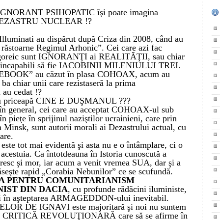
IGNORANT PSIHOPATIC îşi poate imagina
un DEZASTRU NUCLEAR !?
Illuminati au dispărut după Criza din 2008, când au
 răstoarne Regimul Arhonic”. Cei care azi fac
itagoreic sunt IGNORANŢI
ai REALITĂŢII,
sau chiar
incapabili să fie IACOBINII MILENIULUI TREI.
AKEBOOK” au căzut în plasa COHOAX, acum au
,
b
a chiar unii care rezistaseră la prima
au cedat !?
 nu priceapă CINE E DUŞMANUL ???
în general, cei care au acceptat
COHOAX-ul
sub
pieţe în sprijinul naziştilor ucrainieni, care prin
 Minsk, sunt autorii morali ai Dezastrului actual, cu
are.
este tot mai evidentă şi asta nu e o întâmplare, ci o
acestuia. Ca întotdeauna în Istoria cunoscută a
resc
şi mor, iar acum a venit vremea SUA, dar şi a
seşte rapid „
Corabia Nebunilor”
ce se scufundă.
EA
PENTRU
COMUNITARIANISM
IST DIN
DACIA
, cu profunde rădăcini iluministe,
 şi în aşteptarea ARMAGEDDON-ului inevitabil.
OR DE IGNAVI este majoritară şi noi nu suntem
ASĂ CRITICĂ REVOLUŢIONARĂ care să se afirme în