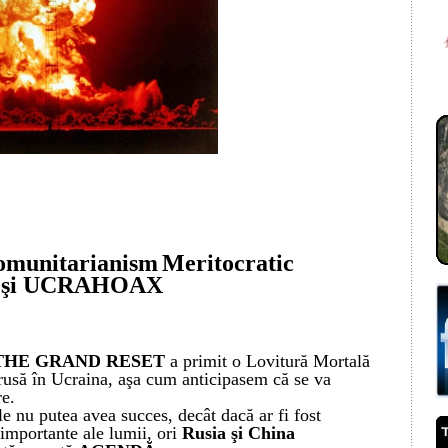
omunitarianism
M
eritocra
tic
şi
UCRAHOAX
THE GRAND RESET
a primit o Lovitură Mortală
 rusă în Ucraina, aşa cum anticipasem că se va
re.
 nu putea avea succes, decât dacă ar fi fost
importante ale lumii, ori
Rusia şi China