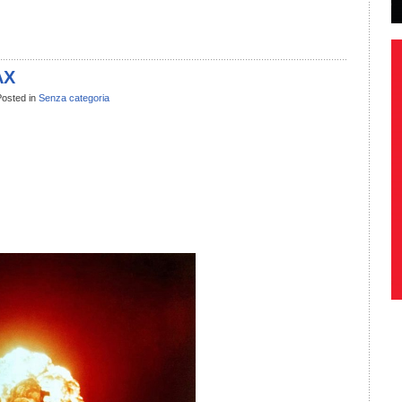
il
ondividi
AX
osted in
Senza categoria
il
ondividi