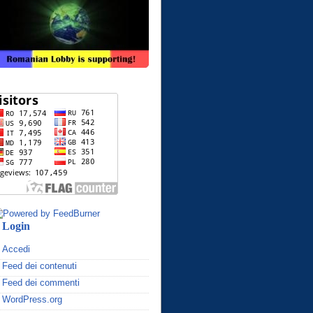
Login
Accedi
Feed dei contenuti
Feed dei commenti
WordPress.org