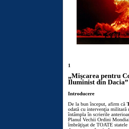
1
„
M
işcarea
pentru C
Iluminist
din D
acia”
Introducere
De la bun început, afirm că
odată cu intervenţia militară
întâmpla în scrierile anterioa
Planul Vechii Ordini Mondiale
îmbrăţişat de TOATE statele 