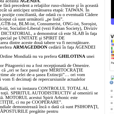
ptă această
AGENDĂ
.
 fără precedent a relaţiilor ruso-chineze şi în această
ecât să anticipez următoarea etapă: TAIWAN.
În
 o poziţie conciliantă, dar odată cu o eventuală Cădere
riceput că sunt următorii „pe listă”.
L
GT
B-ist, BLM-ist, Consumerist,
ONG-ist, Soroşist,
-ist,
Socialist-Liberal (vezi Fabian Society)
, D
iviziv
C
DICTATORIAL
,
a demonstrat că este SLAB
în faţa
n special pe UNITATE
şi SPIRIT DE
area dintre aceste două tabere va fi necruţătoare.
 prefera
ARMAGEDDON
cedării în faţa AGENDEI
a Ordine Mondială nu va prefera
GHILOTINA
unei
or Pitagoreici nu a fost recepţionată de Omenire.
le că „ori se face pasul spre MERITOCRAŢIE
ime ale celei de-a şasea Extincţii”…
ori vom
 vom fi decimaţi de repercursiunile actualelor
ndială, ori va instaura CONTROLUL TOTAL AL
toţii.
SPIRITUL AUTODISTRUCTIV al omenirii se
dată. MOTORUL acestui Spirit Arhonic este
PETIŢIE, ci nu pe COOPERARE”.
ndiale demonstrează încă o dată că sunt PSIHOPAŢI,
ĂPOSTURI
LE pregătite pentru