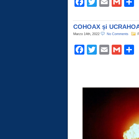
Facebook
Twitter
Email
Gma
C
COHOAX și UCRAHO
Marzo 14th, 2022
No Comments
P
Facebook
Twitter
Email
Gma
C