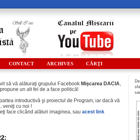
CONTACT
ARCHIVES
CĂRŢI
De 
vit să vă alăturaţi grupului Facebook
Mişcarea DACIA
,
sfa
 propune un alt fel de a face politică!
sau
i partea introductivă şi proiectul de Program, iar dacă vă
 veniţi cu noi !
eţi face clicând alături imaginea, sau
acest
link
22: