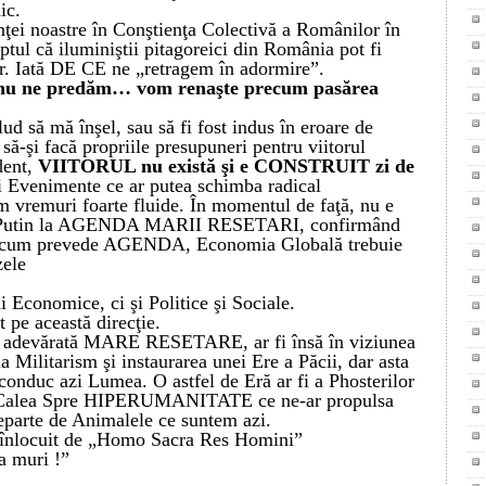
ic.
nţei noastre în Conştienţa Colectivă a Românilor în
ptul că iluminiştii pitagoreici din România pot fi
r. Iată DE CE ne „retragem în adormire”.
 nu ne predăm… vom renaşte precum pasărea
ud să mă înşel, sau să fi fost indus în eroare de
 să-şi facă propriile presupuneri pentru viitorul
dent,
VIITORUL nu există şi e CONSTRUIT zi de
 Evenimente ce ar putea schimba radical
m vremuri foarte fluide.
În momentul de faţă, nu e
lui Putin la AGENDA MARII RESETARI, confirmând
ă cum prevede AGENDA, Economia Globală trebuie
zele
Economice, ci şi Politice şi Sociale.
 pe această direcţie.
 o adevărată MARE RESETARE,
ar fi
însă în viziunea
a Militarism şi instaurarea unei Ere a Păcii, dar asta
 conduc azi Lumea. O astfel de Eră ar fi a Phosterilor
ide Calea Spre HIPERUMANITATE
ce
ne-ar propulsa
eparte de Animalele ce suntem azi.
 înlocuit de „
Homo Sacra Res Homini”
a muri !”