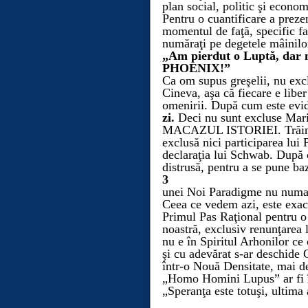
plan social, politic şi econom
Pentru o cuantificare a preze
momentul de faţă, specific fa
număraţi pe degetele mâinilo
„Am pierdut o Luptă, dar
PHOENIX!”
Ca om supus greşelii, nu excl
Cineva, aşa că fiecare e liber
omenirii.
După cum este evi
zi.
Deci nu sunt excluse Mari
MACAZUL ISTORIEI.
Trăi
exclusă nici participarea 
declaraţia lui Schwab. Dup
distrusă, pentru a se pune ba
3
unei Noi Paradigme nu numai 
Ceea ce vedem azi, este exact
Primul Pas Raţional
pentru
noastră, exclusiv
renunţarea l
nu e în Spiritul Arhonilor ce
şi cu adevărat s-ar desch
într-o Nouă Densitate, mai d
„Homo Homini Lupus”
ar fi
„Speranţa este
totuşi,
ultima 