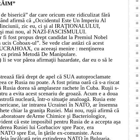
RĂIM”
 de biserică” dar care oricum este ridiculizat fără
e când afirmă că „Occidentul Este Un Imperiu Al
Minciunii, zic eu, ci şi al IRAŢIONALULUI,
şi mai nou, al NAZI-FASCISMULUI.
r fi fost
propus drept candidat la
Premiul Nobel
a ucis Cohoax-ul”. Se vede clar
astăzi
că acest
 UCRAHOAX, cu aceeaşi menire :
menţinerea
or ca primă Metodă De Manipulare.
li se vor părea afirmaţii hazardate, dar eu o să le
trează
fără drept de apel
că
SUA autoproclamate
eea ce Rusia nu poate.
A fost prima oară că s-a riscat
 Rusia dorea să amplaseze rachete în Cuba.
Ruşii s-
ntru a evita acest scenariu de groază.
Acum e a doua
astrofă nucleară,
într-o situaţie analoagă.
Rusia este
americane, iar intrarea Ucrainei în NATO, ar însemna
hete chiar la graniţa Rusiei.
Mai nou, ruşii afirmă că
Laboratoare deArme Chimice şi Bacteriologice,
ident că este imposibil pentru Rusia de a accepta aşa
iderea Rusiei lui Gorbaciov spre Pace, era
 NATO spre Est, în ţările ex-comuniste. Acea
deja încălcată prin extinderea NATO în Bulgaria,