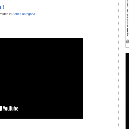
 !
osted in
Senza categoria
il
ondividi