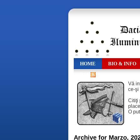
HOME
BIO & INFO
RSS
Vă in
ce-şi
Citiţ
place,
O put
Archive for Marzo, 20