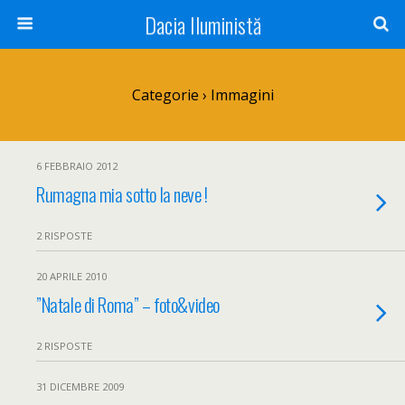
Dacia Iluministă
Categorie ›
Immagini
6 FEBBRAIO 2012
Rumagna mia sotto la neve !
2 RISPOSTE
20 APRILE 2010
”Natale di Roma” – foto&video
2 RISPOSTE
31 DICEMBRE 2009