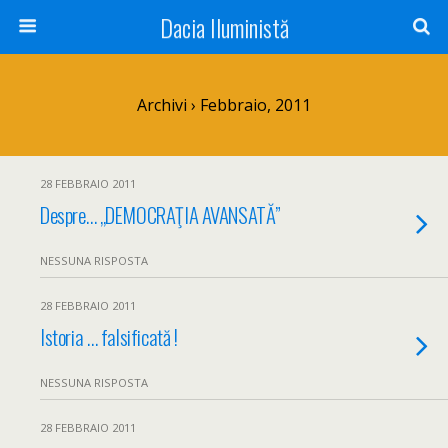
Dacia Iluministă
Archivi › Febbraio, 2011
28 FEBBRAIO 2011
Despre… „DEMOCRAŢIA AVANSATĂ”
NESSUNA RISPOSTA
28 FEBBRAIO 2011
Istoria … falsificată !
NESSUNA RISPOSTA
28 FEBBRAIO 2011