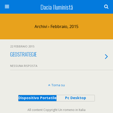
Dacia Iluministă
Archivi › Febbraio, 2015
22 FEBBRAIO 2015
GEOSTRATEGIE
NESSUNA RISPOSTA
Torna su
Dispositivo Portatile
Pc Desktop
All content Copyright Un romeno in Italia