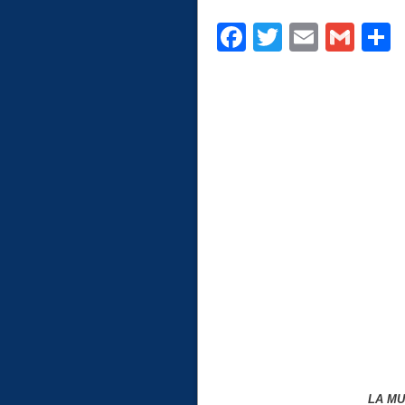
Facebook
Twitter
Email
Gma
C
LA MU