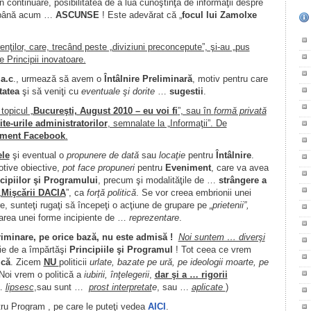
n continuare, posibilitatea de a lua cunoştinţă de informaţii despre
şi până acum …
ASCUNSE
! Este adevărat că „
focul lui Zamolxe
ilor, care, trecând peste „diviziuni preconcepute”, şi-au „pus
 Principii inovatoare.
a.c
., urmează să avem o
Întâlnire Preliminară
, motiv pentru care
tatea
şi să veniţi cu
eventuale şi dorite
…
sugestii
.
topicul „
Bucureşti, August 2010 – eu voi fi
”, sau în
formă privată
ite-urile administratorilor
, semnalate la „Informaţii”. De
ment Facebook
.
le
şi eventual o
propunere de dată
sau
locaţie
pentru
Întâlnire
.
otive obiective,
pot face propuneri
pentru
Eveniment
, care va avea
ncipiilor şi Programului
, precum şi modalităţile de …
strângere a
„
Mişcării DACIA
”, ca
forţă politică
. Se vor creea embrionii unei
e, sunteţi rugaţi să începeţi o acţiune de grupare pe
„prietenii”,
ţarea unei forme incipiente de …
reprezentare
.
iminare, pe orice bază, nu este admisă !
Noi suntem … diverşi
ţie de a împărtăşi
Principiile şi Programul
! Tot ceea ce vrem
ică
. Zicem
NU
politicii
urlate, bazate pe ură, pe ideologii moarte, pe
 Noi vrem o politică a
iubirii, înţelegerii
,
dar şi a … rigorii
…
lipsesc
,sau sunt …
prost interpretat
e
, sau …
aplicate
)
ru Program , pe care le puteţi vedea
AICI
.