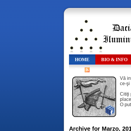
HOME
BIO & INFO
RSS
Vă in
ce-şi
Citiţ
place,
O put
Archive for Marzo, 20