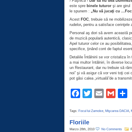
! Paşnică !
Dar să nu dea Dumneze
este spre
binele tuturor
şi are giru
le spunem :
„Nu vă jucaţi cu …Focu
Acest
FOC
, trebuie să ne mobilizeze
rudelor
,
pentru a
satisface
cerinţele
Personal aş dori să avem această pri
de muzică populară autentică, clasic
Apel tuturor celor ce au posibilitatea
specifice, ţinând cont de faptul ese
Detaliile Întâlnirii se vor cristaliza
a mai multor întâlniri, în diverse lo
un Restaurant, dar nu trebuie să rămâ
noi” şi vă asigur că vor veni toţi cei
pot găsi calea „virtuală”de a transmit
Facebook
Twitter
Email
Gma
C
Tags:
Focul lui Zamolxe
,
Mişcarea DACIA
,
Floriile
Marzo 28th, 2010
No Comments
P