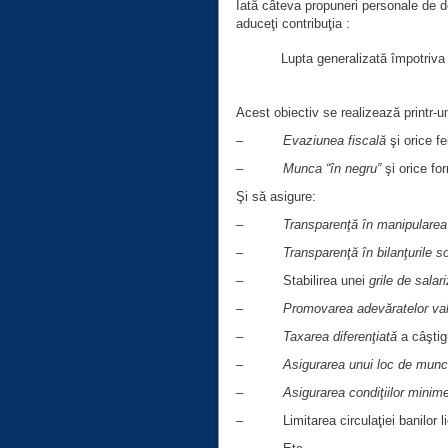
Iată câteva propuneri personale de det
aduceţi contribuţia :
Lupta generalizată împotriv
Acest obiectiv se realizează printr-
–
Evaziunea fiscală
şi orice fel
–
Munca “în negru”
şi orice for
Şi să asigure:
–
Transparenţă în manipularea 
–
Transparenţă în bilanţurile so
– Stabilirea unei
grile de salar
–
Promovarea adevăratelor val
–
Taxarea diferenţiată
a câştigu
–
Asigurarea unui loc de mun
–
Asigurarea condiţiilor minim
– Limitarea circulaţiei banilor lic