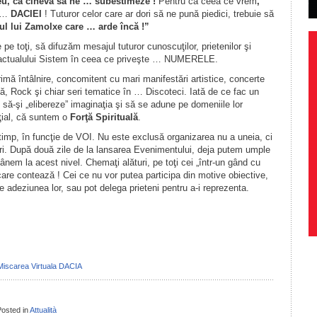
u, ca cineva să ne … subestimeze !
Pentru că ceea ce vrem
,
l …
DACIEI
! Tuturor celor care ar dori să ne pună piedici, trebuie să
l lui Zamolxe care … arde încă !”
 pe toţi, să difuzăm mesajul tuturor cunoscuţilor, prietenilor şi
 actualului Sistem în ceea ce priveşte … NUMERELE.
mă întâlnire, concomitent cu mari manifestări artistice, concerte
ă, Rock şi chiar seri tematice în … Discoteci. Iată de ce fac un
, să-şi „elibereze” imaginaţia şi să se adune pe domeniile lor
nţial, că suntem o
Forţă Spirituală
.
 în timp, în funcţie de VOI. Nu este exclusă organizarea nu a uneia, ci
curi. După două zile de la lansarea Evenimentului, deja putem umple
nem la acest nivel. Chemaţi alături, pe toţi cei „într-un gând cu
 care contează ! Cei ce nu vor putea participa din motive obiective,
e adeziunea lor, sau pot delega prieteni pentru a-i reprezenta.
il
ondividi
Miscarea Virtuala DACIA
osted in
Attualità