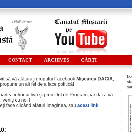
CONTACT
ARCHIVES
CĂRŢI
De 
vit să vă alăturaţi grupului Facebook
Mişcarea DACIA
,
sfa
 propune un alt fel de a face politică!
sau
i partea introductivă şi proiectul de Program, iar dacă vă
 veniţi cu noi !
eţi face clicând alături imaginea, sau
acest
link
10: