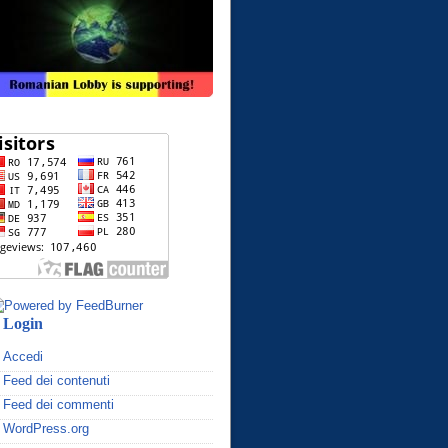
Login
Accedi
Feed dei contenuti
Feed dei commenti
WordPress.org