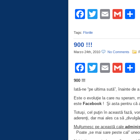
Facebook
Twitter
Email
Gma
C
Tags:
Floriile
900 !!!
Marzo 24th, 2010
No Comments
P
Facebook
Twitter
Email
Gma
C
900 !!!
Iată-ne “pe ultima sută”, înainte de a
Este o evoluţie la care nu speram, m
este
Facebook
! Şi asta pentru că ac
Totuşi, cel puţin în această fază, v
aderenţi, dar mai ales ca să „divulgăm
Mulţumesc pe această cale
adminis
Poate „se mai sare peste cal” uneori