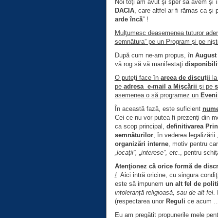
Noi toţi am avut şi sper să avem şi î
DACIA
, care altfel ar fi rămas ca 
arde încă
” !
Mulţumesc deasemenea tuturor aderenţ
semnătura” pe un Program şi pe nişte
După cum ne-am propus, în
August 
vă rog să vă manifestaţi
disponibili
O puteţi face în
areea de discuţii
la 
pe
adresa e-mail
a Mişcării
şi pe
s
asemenea o să programez un
Eveni
În această fază, este suficient
nume
Cei ce nu vor putea fi prezenţi din m
ca scop principal,
definitivarea Pri
semnăturilor
, în vederea legalizării 
organizări interne
, motiv pentru car
„locaţii”, „interese”, etc
., pentru schi
Atenţionez că orice formă de discr
!
Aici intră oricine, cu singura condi
este să impunem
un alt fel de polit
intoleranţă religioasă, sau de alt fel
.
(respectarea unor
Reguli
ce acum 
Eu am pregătit propunerile mele pent