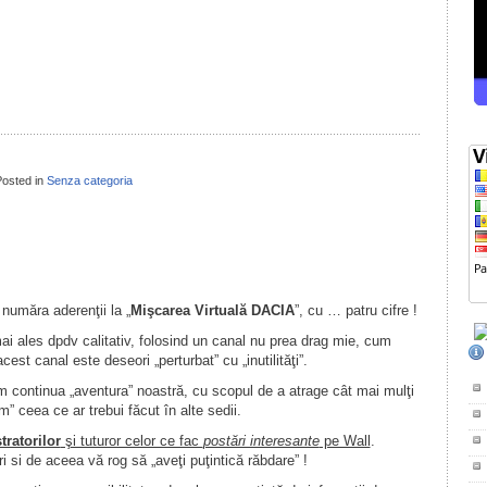
il
ondividi
osted in
Senza categoria
il
ondividi
 număra aderenţii la „
Mişcarea Virtuală DACIA
”, cu … patru cifre !
ai ales dpdv calitativ, folosind un canal nu prea drag mie, cum
est canal este deseori „perturbat” cu „inutilităţi”.
om continua „aventura” noastră, cu scopul de a atrage cât mai mulţi
” ceea ce ar trebui făcut în alte sedii.
tratorilor
şi tuturor celor ce fac
postări interesante
pe Wall
.
 si de aceea vă rog să „aveţi puţintică răbdare” !