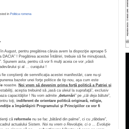
sted in
Politica romena
il
ondividi
”
n August, pentru pregătirea căruia avem la dispoziţie aproape 5
DACIA” ! Pregătirea acestei Întâlniri, trebuie să fie minuţioasă,
. Spunem asta, pentru că vor fi mulţi aceia ce vor „vâsli
evărului şi al … curajului !
să fie conştienţi de semnificaţia acestei manifestări, care nu-şi
 punerea bazelor unei forţe politice de tip nou, aşa cum este
le
noastre.
Noi vrem să devenim prima forţă politică a Patriei şi
tabiliţi, aceştia trebuind să „iasă ca uleiul la suprafaţă”, exclusiv
 baza capacităţilor ! Nu vom admite „
deturnări
” pe „
căi deja bătute
”,
ntru toţi,
indiferent de orientare politică originară, religie,
ndiţie a împărtăşirii Programului şi Principiilor ce vor fi
tienţi că
reformele
nu se fac „bătând din palme”, ci cu „răbdare”,
 cadrul actualului Sistem.
Noi nu vrem o Revoluţie, ci o … Evoluţie