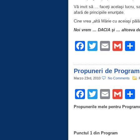
Vă invit să … faceţi acelaşi lucru, 
afară de principiile enunţate.
Cine vrea „altă Mărie cu aceiaşi pălăr
Noi vrem … DACIA şi … altceva de
Facebook
Twitter
Email
Gma
C
Propuneri de Program
Marzo 23rd, 2010
No Comments
Facebook
Twitter
Email
Gma
C
Propunerile mele pentru Programu
Punctul 1 din Program