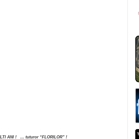
il
ondividi
LTI ANI ! … tuturor “FLORILOR” !