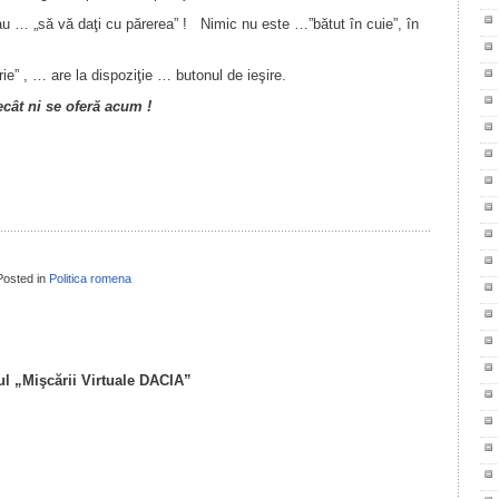
sau … „să vă daţi cu părerea” ! Nimic nu este …”bătut în cuie”, în
ie” , … are la dispoziţie … butonul de ieşire.
cât ni se oferă acum !
il
ondividi
Posted in
Politica romena
il
ondividi
l „Mişcării Virtuale DACIA”