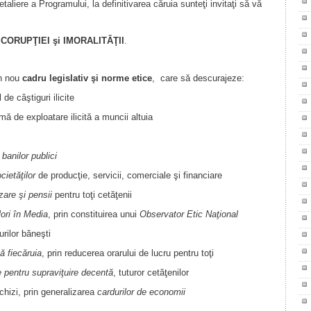
aliere a Programului, la definitivarea căruia sunteţi invitaţi să vă
a
CORUPŢIEI şi IMORALITĂŢII
.
un nou
cadru legislativ şi norme etice
, care să descurajeze:
 de câştiguri ilicite
mă de exploatare ilicită a muncii altuia
banilor publici
cietăţilor
de producţie, servicii, comerciale şi financiare
izare şi pensii
pentru toţi cetăţenii
ori în Media
, prin constituirea unui
Observator Etic Naţional
rilor băneşti
că
fiecăruia
, prin reducerea orarului de lucru pentru toţi
e pentru supraviţuire decentă
, tuturor cetăţenilor
hizi, prin generalizarea
cardurilor de economii