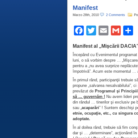
Manifest
Marzo 28th, 2010
2 Comments
Po
Facebook
Twitter
Email
Gma
C
Manifest al „Mişcării DACIA
Începând cu Evenimentul programat î
luni, o să vorbim despre … „Mişcarea 
pentru a „nu avea surprize neplăcute”
împotrivă”. Acum este momentul … ad
În primul rând, participanţii trebuie 
propune „salvarea nesalvabilului”, ci
prevăzut de
Programul şi Principii
să … guvernăm !
Nu avem lideri pres
din rândul … tinerilor şi exclusiv pe
sau „
acaparări
” ! Suntem deschişi pe
etnie, ocupaţie, etc., cu singura co
adoptate.
În al doilea rând, trebuie să fim conş
dar şi … „determinare”, acţionând în