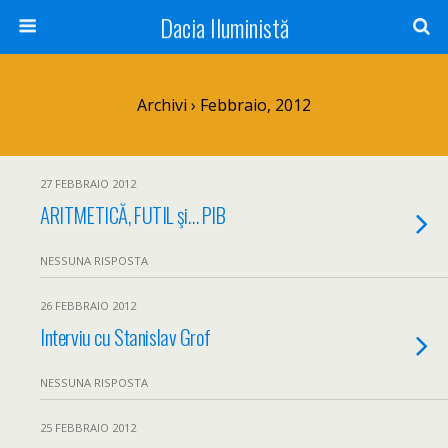
Dacia Iluministă
Archivi › Febbraio, 2012
27 FEBBRAIO 2012
ARITMETICĂ, FUTIL şi… PIB
NESSUNA RISPOSTA
26 FEBBRAIO 2012
Interviu cu Stanislav Grof
NESSUNA RISPOSTA
25 FEBBRAIO 2012