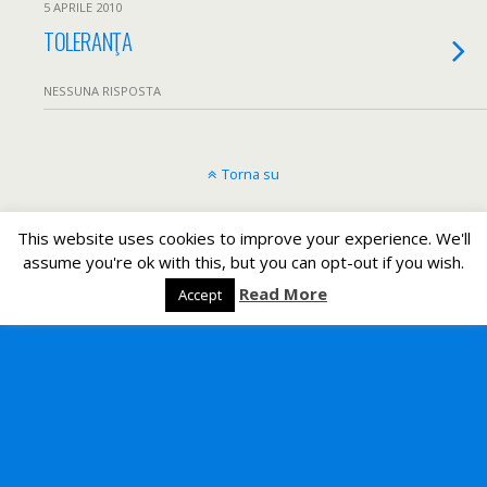
5 APRILE 2010
TOLERANŢA
NESSUNA RISPOSTA
Torna su
Dispositivo Portatile
Pc Desktop
This website uses cookies to improve your experience. We'll
assume you're ok with this, but you can opt-out if you wish.
All content Copyright Un romeno in Italia
Read More
Accept