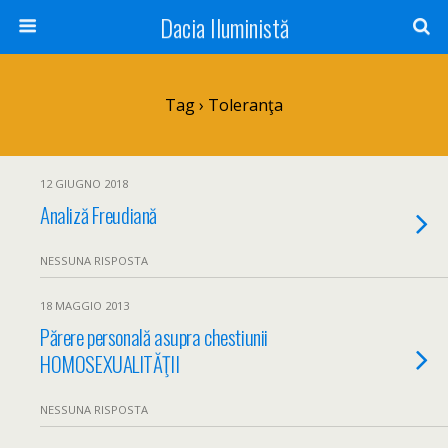
Dacia Iluministă
Tag › Toleranţa
12 GIUGNO 2018
Analiză Freudiană
NESSUNA RISPOSTA
18 MAGGIO 2013
Părere personală asupra chestiunii
HOMOSEXUALITĂŢII
NESSUNA RISPOSTA