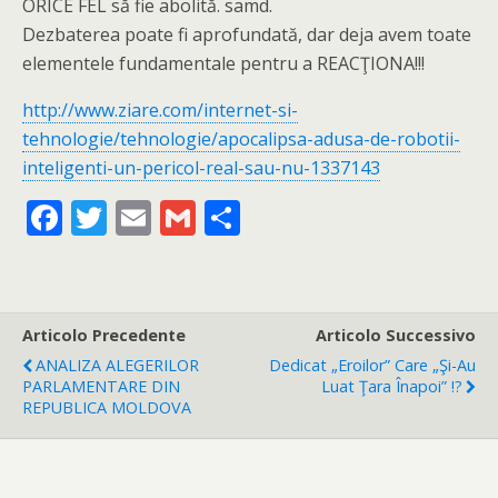
ORICE FEL să fie abolită. samd.
Dezbaterea poate fi aprofundată, dar deja avem toate
elementele fundamentale pentru a REACŢIONA!!!
http://www.ziare.com/internet-si-
tehnologie/tehnologie/apocalipsa-adusa-de-robotii-
inteligenti-un-pericol-real-sau-nu-1337143
F
T
E
G
C
ac
w
m
m
o
e
itt
ai
ai
n
b
er
l
l
di
Articolo Precedente
Articolo Successivo
o
vi
ANALIZA ALEGERILOR
Dedicat „eroilor” Care „şi-Au
o
di
PARLAMENTARE DIN
Luat Ţara Înapoi” !?
REPUBLICA MOLDOVA
k