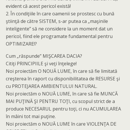
o
di
evident că acest pericol există!
k
2. În condiţiile în care oamenii se prostesc cu bună
ştiinţă de către SISTEM, s-ar putea ca „maşinile
inteligente” să ne considere la un moment dat un
pericol, fiind ele programate fundamental pentru
OPTIMIZARE!?
Cum „răspunde” MIŞCAREA DACIA?
Citiţi PRINCIPIILE şi veţi înţelege!
Noi proiectăm O NOUĂ LUME, în care să fie limitată
creşterea în raport cu disponibilitatea de RESURSE şi
cu PROTEJAREA AMBIENTULUI NATURAL.
Noi proiectăm o NOUĂ LUME, în care să fie MUNCĂ
MAI PUŢINĂ ŞI PENTRU TOŢI, cu scopul strict de a
produce NECESARUL pentru toţi, ci nu ACUMULAREA
în mâini tot mai puţine.
Noi proiectăm o NOUĂ LUME în care VIOLENŢA DE