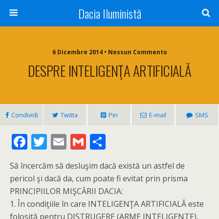
Dacia Iluministă
6 Dicembre 2014 • Nessun Commento
DESPRE INTELIGENŢA ARTIFICIALĂ
Condividi
Twitta
Pin
E-mail
SMS
F
T
E
G
C
ac
w
m
m
o
Să încercăm să desluşim dacă există un astfel de
e
itt
ai
ai
n
pericol şi dacă da, cum poate fi evitat prin prisma
b
er
l
l
di
PRINCIPIILOR MIŞCĂRII DACIA:
o
vi
1. În condiţiile în care INTELIGENŢA ARTIFICIALĂ este
folosită pentru DISTRUGERE (ARME INTELIGENTE),