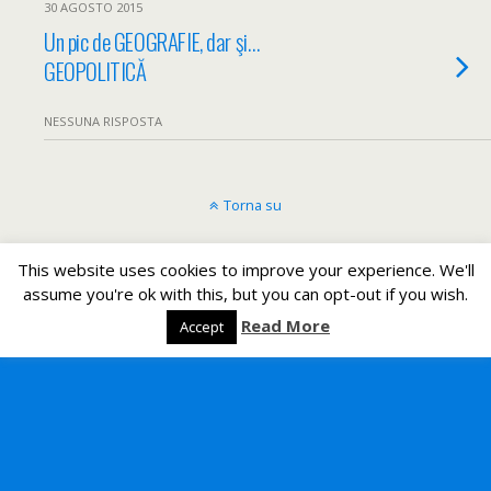
30 AGOSTO 2015
Un pic de GEOGRAFIE, dar şi…
GEOPOLITICĂ
NESSUNA RISPOSTA
Torna su
Dispositivo Portatile
Pc Desktop
This website uses cookies to improve your experience. We'll
assume you're ok with this, but you can opt-out if you wish.
All content Copyright Un romeno in Italia
Read More
Accept