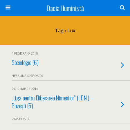
Dacia Iluministă
Tag › Lux
4 FEBBRAIO 2018
Sociologie (6)
NESSUNA RISPOSTA
2 DICEMBRE 2016
„Liga pentru Eliberarea Nimenilor” (L.E.N.) –
Poveşti (5)
2 RISPOSTE