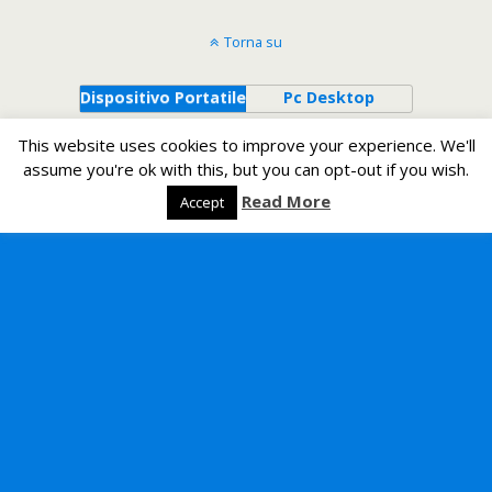
Torna su
Dispositivo Portatile
Pc Desktop
This website uses cookies to improve your experience. We'll
All content Copyright Un romeno in Italia
assume you're ok with this, but you can opt-out if you wish.
Read More
Accept